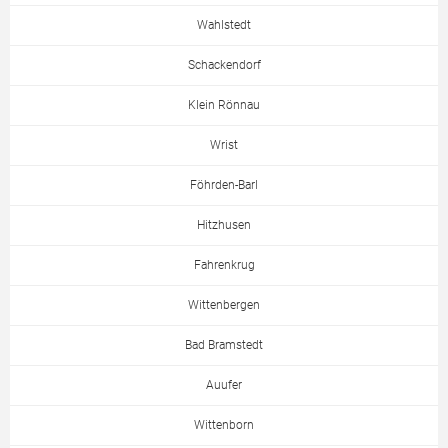
Wahlstedt
Schackendorf
Klein Rönnau
Wrist
Föhrden-Barl
Hitzhusen
Fahrenkrug
Wittenbergen
Bad Bramstedt
Auufer
Wittenborn