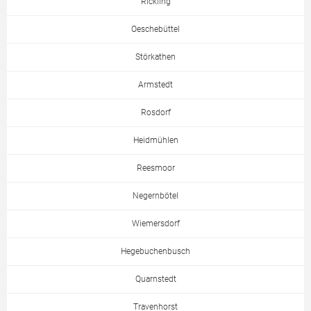
Rickling
Oeschebüttel
Störkathen
Armstedt
Rosdorf
Heidmühlen
Reesmoor
Negernbötel
Wiemersdorf
Hegebuchenbusch
Quarnstedt
Travenhorst