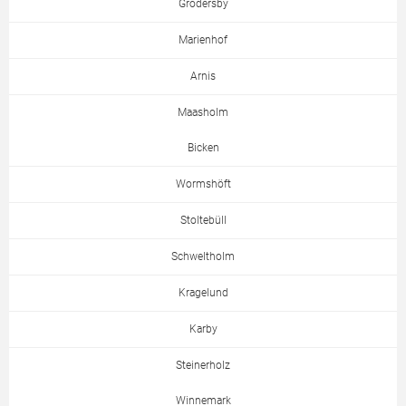
Grödersby
Marienhof
Arnis
Maasholm
Bicken
Wormshöft
Stoltebüll
Schweltholm
Kragelund
Karby
Steinerholz
Winnemark