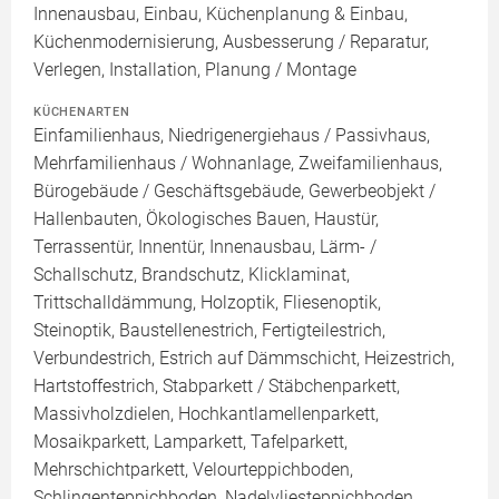
Innenausbau, Einbau, Küchenplanung & Einbau,
Küchenmodernisierung, Ausbesserung / Reparatur,
Verlegen, Installation, Planung / Montage
KÜCHENARTEN
Einfamilienhaus, Niedrigenergiehaus / Passivhaus,
Mehrfamilienhaus / Wohnanlage, Zweifamilienhaus,
Bürogebäude / Geschäftsgebäude, Gewerbeobjekt /
Hallenbauten, Ökologisches Bauen, Haustür,
Terrassentür, Innentür, Innenausbau, Lärm- /
Schallschutz, Brandschutz, Klicklaminat,
Trittschalldämmung, Holzoptik, Fliesenoptik,
Steinoptik, Baustellenestrich, Fertigteilestrich,
Verbundestrich, Estrich auf Dämmschicht, Heizestrich,
Hartstoffestrich, Stabparkett / Stäbchenparkett,
Massivholzdielen, Hochkantlamellenparkett,
Mosaikparkett, Lamparkett, Tafelparkett,
Mehrschichtparkett, Velourteppichboden,
Schlingenteppichboden, Nadelvliesteppichboden,