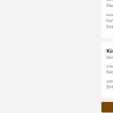
Pla
KÜC
Kun
Ein
Kü
Dar
SPE
Kü
SER
Ein