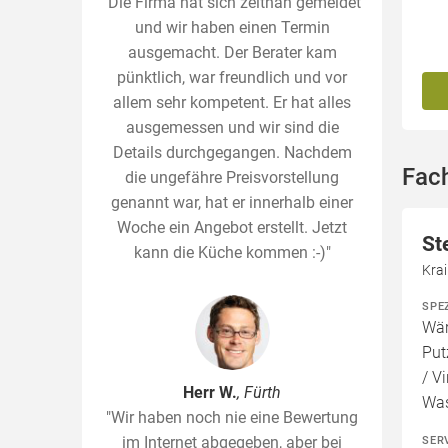
"Die Firma hat sich zeitnah gemeldet
und wir haben einen Termin
ausgemacht. Der Berater kam
pünktlich, war freundlich und vor
allem sehr kompetent. Er hat alles
ausgemessen und wir sind die
Details durchgegangen. Nachdem
Fac
die ungefähre Preisvorstellung
genannt war, hat er innerhalb einer
Woche ein Angebot erstellt. Jetzt
St
kann die Küche kommen :-)"
Kra
SPE
Wär
Put
/ V
Herr W.
, Fürth
Wa
"Wir haben noch nie eine Bewertung
im Internet abgegeben, aber bei
SER