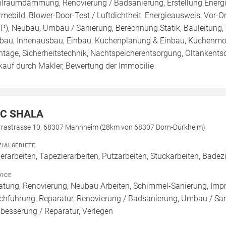
lraumdämmung, Renovierung / Badsanierung, Erstellung Energie
mebild, Blower-Door-Test / Luftdichtheit, Energieausweis, Vor-Or
FP), Neubau, Umbau / Sanierung, Berechnung Statik, Bauleitung
au, Innenausbau, Einbau, Küchenplanung & Einbau, Küchenmode
tage, Sicherheitstechnik, Nachtspeicherentsorgung, Öltankentso
kauf durch Makler, Bewertung der Immobilie
C SHALA
rrastrasse 10, 68307 Mannheim (28km von 68307 Dorn-Dürkheim)
ZIALGEBIETE
erarbeiten, Tapezierarbeiten, Putzarbeiten, Stuckarbeiten, Badezi
VICE
atung, Renovierung, Neubau Arbeiten, Schimmel-Sanierung, Imp
chführung, Reparatur, Renovierung / Badsanierung, Umbau / Sa
besserung / Reparatur, Verlegen