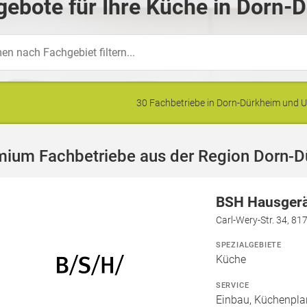
ebote für Ihre Küche in Dorn-
30 Fachbetriebe in Dorn-Dürkheim und
mium Fachbetriebe aus der Region Dorn-
BSH Hausger
Carl-Wery-Str. 34, 8
SPEZIALGEBIETE
Küche
SERVICE
Einbau, Küchenpla