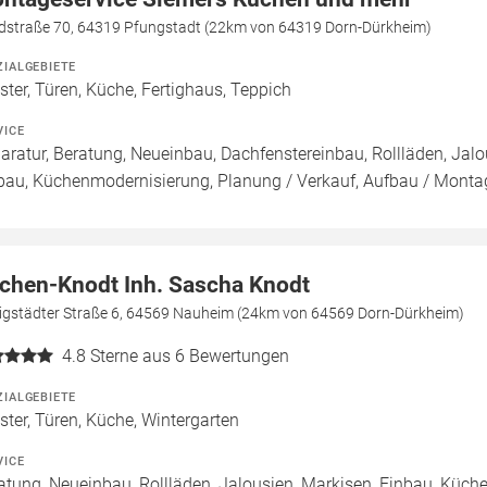
dstraße 70, 64319 Pfungstadt (22km von 64319 Dorn-Dürkheim)
ZIALGEBIETE
ster, Türen, Küche, Fertighaus, Teppich
VICE
aratur, Beratung, Neueinbau, Dachfenstereinbau, Rollläden, Jal
bau, Küchenmodernisierung, Planung / Verkauf, Aufbau / Montag
chen-Knodt Inh. Sascha Knodt
igstädter Straße 6, 64569 Nauheim (24km von 64569 Dorn-Dürkheim)
4.8
Sterne aus 6 Bewertungen
ZIALGEBIETE
ster, Türen, Küche, Wintergarten
VICE
atung, Neueinbau, Rollläden, Jalousien, Markisen, Einbau, Küc