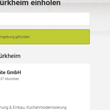
Dürkheim einholen
 Umgebung gefunden
Dürkheim
äte GmbH
1737 München
nung & Einbau, Küchenmodernisierung