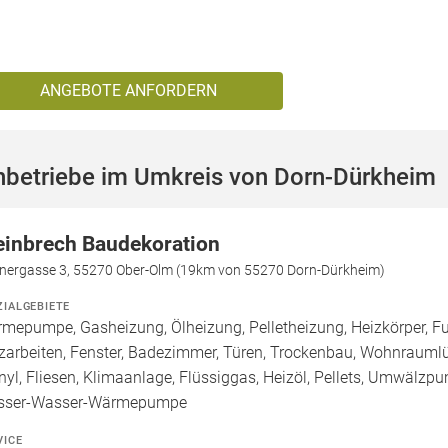
ANGEBOTE ANFORDERN
hbetriebe im Umkreis von Dorn-Dürkheim
einbrech Baudekoration
inergasse 3, 55270 Ober-Olm (19km von 55270 Dorn-Dürkheim)
ZIALGEBIETE
mepumpe, Gasheizung, Ölheizung, Pelletheizung, Heizkörper, Fu
zarbeiten, Fenster, Badezimmer, Türen, Trockenbau, Wohnraumlü
inyl, Fliesen, Klimaanlage, Flüssiggas, Heizöl, Pellets, Umwälzp
sser-Wasser-Wärmepumpe
VICE