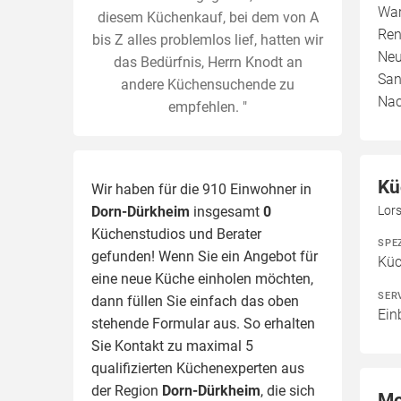
War
diesem Küchenkauf, bei dem von A
Ren
bis Z alles problemlos lief, hatten wir
Neu
das Bedürfnis, Herrn Knodt an
San
andere Küchensuchende zu
Nac
empfehlen. "
Kü
Wir haben für die 910 Einwohner in
Dorn-Dürkheim
insgesamt
0
Lor
Küchenstudios und Berater
SPE
gefunden! Wenn Sie ein Angebot für
Kü
eine neue Küche einholen möchten,
SER
dann füllen Sie einfach das oben
Ein
stehende Formular aus. So erhalten
Sie Kontakt zu maximal 5
qualifizierten Küchenexperten aus
der Region
Dorn-Dürkheim
, die sich
Mo