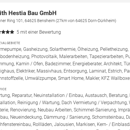
ith Hestia Bau GmbH
liner Ring 101, 64625 Bensheim (27km von 64625 Dorn-Dürkheim)
5
mit einer Bewertung
ZIALGEBIETE
mepumpe, Gasheizung, Solarthermie, Ölheizung, Pelletheizung, 
bodenheizung, Photovoltaik, Malerarbeiten, Tapezierarbeiten, Put
mung, Kamin / Ofen, Badezimmer, Energieberater, Architekt, T
tighaus, Elektriker, Massivhaus, Entsorgung, Laminat, Estrich, Par
nnstoffzelle, Umwälzpumpe, Smart Home, Makler, KFZ Wallbox
VICE
tung, Reparatur, Neuinstallation / Einbau, Austausch, Beratung,
tallation, Reinigung / Wartung, Dach Vermietung / Verpachtung,
terie, Renovierung, Neubau Arbeiten, Schimmel-Sanierung, Impr
bau, Neueindeckung, Dämmung / Sanierung, Schornsteinbau, Da
hfenstereinbau, Rollläden, Jalousien, Markisen, Kern- / Ei