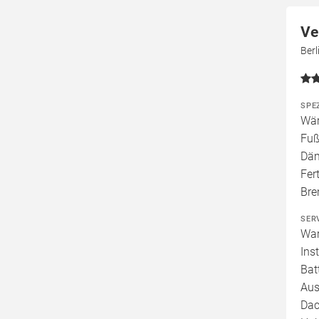
Ve
Ber
SPE
Wär
Fuß
Däm
Fer
Bre
SER
War
Ins
Bat
Aus
Dac