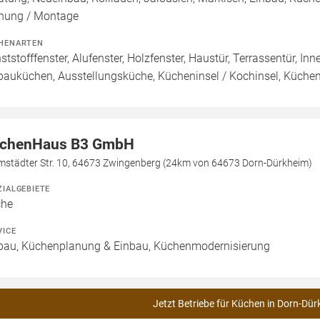
nung / Montage
HENARTEN
ststofffenster, Alufenster, Holzfenster, Haustür, Terrassentür, I
bauküchen, Ausstellungsküche, Kücheninsel / Kochinsel, Küche
chenHaus B3 GmbH
mstädter Str. 10, 64673 Zwingenberg (24km von 64673 Dorn-Dürkheim)
ZIALGEBIETE
che
VICE
bau, Küchenplanung & Einbau, Küchenmodernisierung
Jetzt Betriebe für Küchen in Dorn-Dür