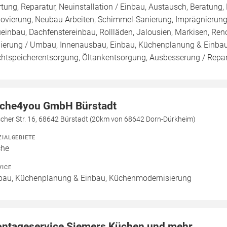
tung, Reparatur, Neuinstallation / Einbau, Austausch, Beratung,
ovierung, Neubau Arbeiten, Schimmel-Sanierung, Imprägnierung
einbau, Dachfenstereinbau, Rollläden, Jalousien, Markisen, Re
ierung / Umbau, Innenausbau, Einbau, Küchenplanung & Einba
htspeicherentsorgung, Öltankentsorgung, Ausbesserung / Reparatur
che4you GmbH Bürstadt
scher Str. 16, 68642 Bürstadt (20km von 68642 Dorn-Dürkheim)
ZIALGEBIETE
che
VICE
bau, Küchenplanung & Einbau, Küchenmodernisierung
ntageservice Siemers Küchen und mehr