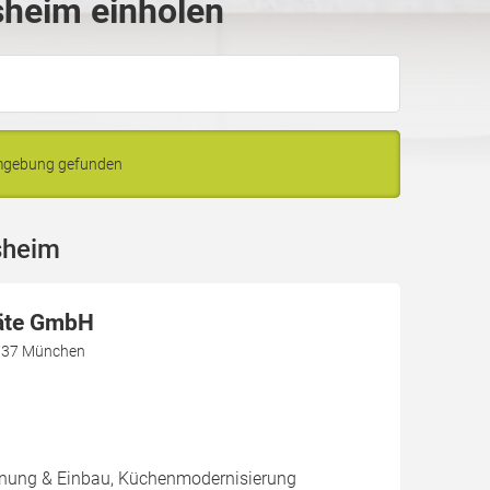
sheim einholen
Umgebung gefunden
sheim
äte GmbH
1737 München
nung & Einbau, Küchenmodernisierung