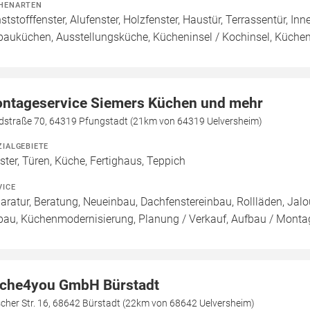
HENARTEN
ststofffenster, Alufenster, Holzfenster, Haustür, Terrassentür, I
bauküchen, Ausstellungsküche, Kücheninsel / Kochinsel, Küche
ntageservice Siemers Küchen und mehr
dstraße 70, 64319 Pfungstadt (21km von 64319 Uelversheim)
ZIALGEBIETE
ster, Türen, Küche, Fertighaus, Teppich
VICE
aratur, Beratung, Neueinbau, Dachfenstereinbau, Rollläden, Jal
bau, Küchenmodernisierung, Planung / Verkauf, Aufbau / Montag
che4you GmbH Bürstadt
cher Str. 16, 68642 Bürstadt (22km von 68642 Uelversheim)