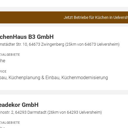
Jetzt Betriebe für Küchen in Uelvers
chenHaus B3 GmbH
mstädter Str. 10, 64673 Zwingenberg (25km von 64673 Uelversheim)
ZIALGEBIETE
che
VICE
bau, Küchenplanung & Einbau, Küchenmodernisierung
eadekor GmbH
inostr. 2, 64293 Darmstadt (26km von 64293 Uelversheim)
ZIALGEBIETE