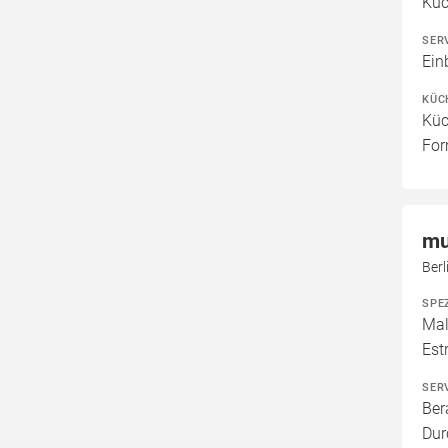
Kü
SER
Ein
KÜC
Küc
For
mu
Berl
SPE
Mal
Est
SER
Ber
Dur