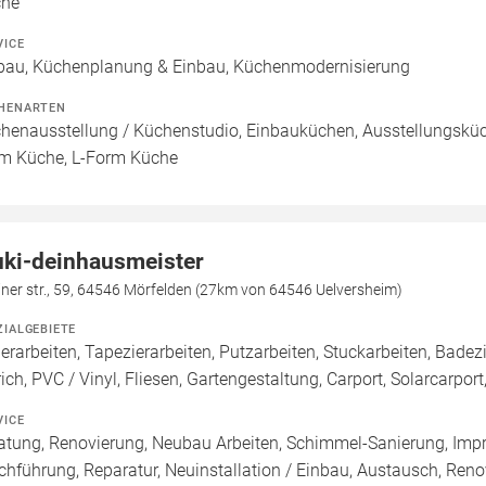
che
VICE
bau, Küchenplanung & Einbau, Küchenmodernisierung
HENARTEN
henausstellung / Küchenstudio, Einbauküchen, Ausstellungsküch
m Küche, L-Form Küche
ki-deinhausmeister
iner str., 59, 64546 Mörfelden (27km von 64546 Uelversheim)
ZIALGEBIETE
erarbeiten, Tapezierarbeiten, Putzarbeiten, Stuckarbeiten, Bad
rich, PVC / Vinyl, Fliesen, Gartengestaltung, Carport, Solarcarpor
VICE
atung, Renovierung, Neubau Arbeiten, Schimmel-Sanierung, Imp
chführung, Reparatur, Neuinstallation / Einbau, Austausch, Ren