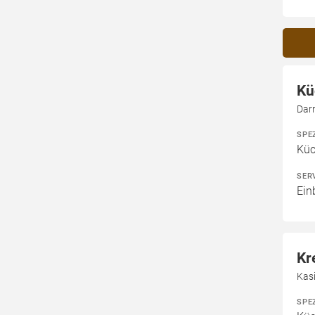
Kü
Dar
SPE
Kü
SER
Ein
Kr
Kas
SPE