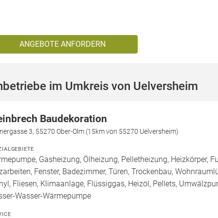
ANGEBOTE ANFORDERN
hbetriebe im Umkreis von Uelversheim
einbrech Baudekoration
inergasse 3, 55270 Ober-Olm (15km von 55270 Uelversheim)
ZIALGEBIETE
mepumpe, Gasheizung, Ölheizung, Pelletheizung, Heizkörper, Fu
zarbeiten, Fenster, Badezimmer, Türen, Trockenbau, Wohnraumlü
inyl, Fliesen, Klimaanlage, Flüssiggas, Heizöl, Pellets, Umwälzp
sser-Wasser-Wärmepumpe
VICE