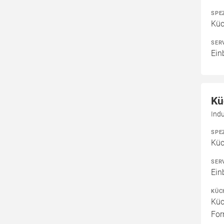
SPE
Kü
SER
Ein
Kü
Indu
SPE
Kü
SER
Ein
KÜC
Küc
For