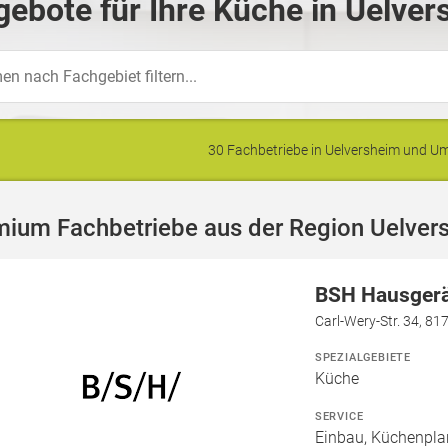
ebote für Ihre Küche in Uelver
30 Fachbetriebe in Uelversheim und 
mium Fachbetriebe aus der Region Uelver
BSH Hausger
Carl-Wery-Str. 34, 8
SPEZIALGEBIETE
Küche
SERVICE
Einbau, Küchenpla