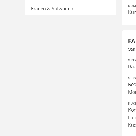
KÜC
Fragen & Antworten
Kun
FA
San
SPE
Bad
SER
Rep
Mon
KÜC
Kom
Lär
Kü