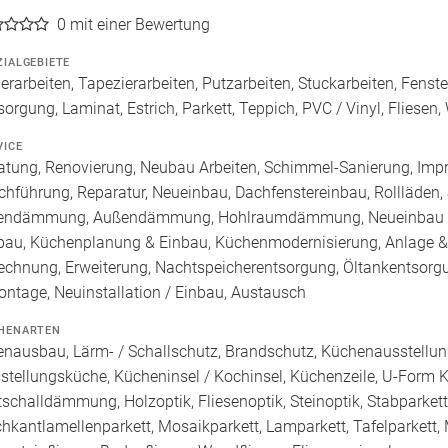
0
mit einer Bewertung
ZIALGEBIETE
erarbeiten, Tapezierarbeiten, Putzarbeiten, Stuckarbeiten, Fenst
sorgung, Laminat, Estrich, Parkett, Teppich, PVC / Vinyl, Fliesen
VICE
atung, Renovierung, Neubau Arbeiten, Schimmel-Sanierung, Imp
chführung, Reparatur, Neueinbau, Dachfenstereinbau, Rollläden,
endämmung, Außendämmung, Hohlraumdämmung, Neueinbau / 
bau, Küchenplanung & Einbau, Küchenmodernisierung, Anlage & I
echnung, Erweiterung, Nachtspeicherentsorgung, Öltankentsorgu
ontage, Neuinstallation / Einbau, Austausch
HENARTEN
enausbau, Lärm- / Schallschutz, Brandschutz, Küchenausstellun
stellungsküche, Kücheninsel / Kochinsel, Küchenzeile, U-Form K
ttschalldämmung, Holzoptik, Fliesenoptik, Steinoptik, Stabparket
hkantlamellenparkett, Mosaikparkett, Lamparkett, Tafelparkett, 