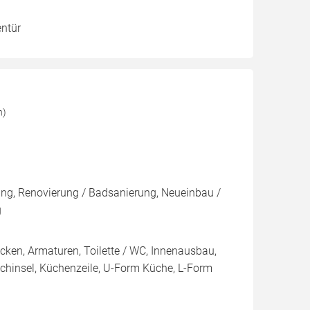
entür
h)
rung, Renovierung / Badsanierung, Neueinbau /
g
en, Armaturen, Toilette / WC, Innenausbau,
ochinsel, Küchenzeile, U-Form Küche, L-Form