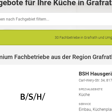
ebote für Ihre Küche in Grafra
30 Fachbetriebe in Grafrath und U
ium Fachbetriebe aus der Region Grafrat
BSH Hausger
Carl-Wery-Str. 34, 8
SPEZIALGEBIETE
Küche
SERVICE
Einbau, Küchenpla