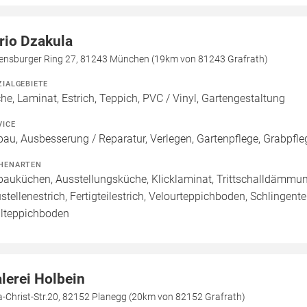
rio Dzakula
ensburger Ring 27, 81243 München (19km von 81243 Grafrath)
ZIALGEBIETE
he, Laminat, Estrich, Teppich, PVC / Vinyl, Gartengestaltung
VICE
bau, Ausbesserung / Reparatur, Verlegen, Gartenpflege, Grabpfle
HENARTEN
bauküchen, Ausstellungsküche, Klicklaminat, Trittschalldämmung,
stellenestrich, Fertigteilestrich, Velourteppichboden, Schlingen
lteppichboden
lerei Holbein
a-Christ-Str.20, 82152 Planegg (20km von 82152 Grafrath)