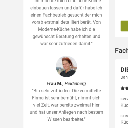
"Ich möchte mich eine neue Küche
einbauen lassen und dafür habe ich
einen Fachbetrieb gesucht der mich
vorab erstmal detailliert berät. Von
Moderne-Küche habe ich die
gewünscht Beratung erhalten und
war sehr zufrieden damit."
Fach
DI
Bah
Frau M.
, Heidelberg
"Bin sehr zufrieden. Die vermittelte
Firma ist sehr bemüht, nimmt sich
SPE
viel Zeit, war bereits zweimal hier
Kü
und hat unser Anliegen nach bestem
SER
Wissen bearbeitet."
Küc