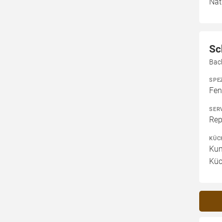
Nat
Sc
Bac
SPE
Fen
SER
Rep
KÜC
Kun
Küc