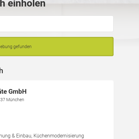
th einholen
mgebung gefunden
h
äte GmbH
1737 München
nung & Einbau, Küchenmodernisierung