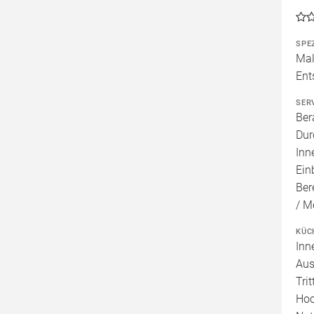
SPE
Mal
Ent
SER
Ber
Dur
Inn
Ein
Ber
/ M
KÜC
Inn
Aus
Tri
Hoc