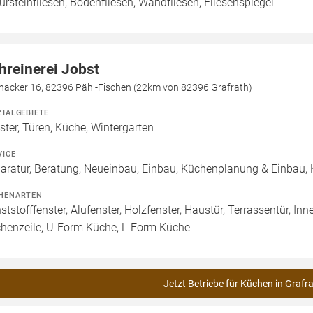
ursteinfliesen, Bodenfliesen, Wandfliesen, Fliesenspiegel
hreinerei Jobst
häcker 16, 82396 Pähl-Fischen (22km von 82396 Grafrath)
ZIALGEBIETE
ster, Türen, Küche, Wintergarten
VICE
aratur, Beratung, Neueinbau, Einbau, Küchenplanung & Einbau
HENARTEN
ststofffenster, Alufenster, Holzfenster, Haustür, Terrassentür, In
henzeile, U-Form Küche, L-Form Küche
Jetzt Betriebe für Küchen in Grafr