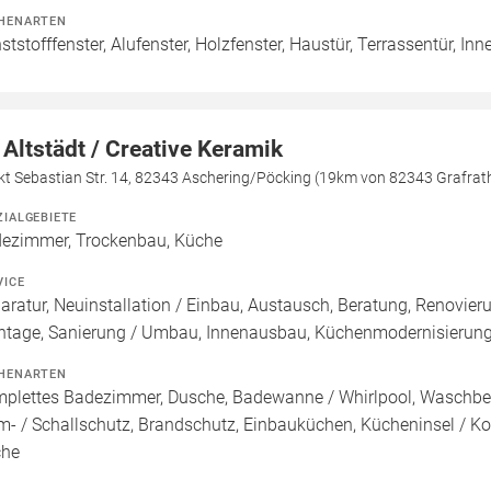
HENARTEN
ststofffenster, Alufenster, Holzfenster, Haustür, Terrassentür, Inn
 Altstädt / Creative Keramik
kt Sebastian Str. 14, 82343 Aschering/Pöcking (19km von 82343 Grafrat
ZIALGEBIETE
ezimmer, Trockenbau, Küche
VICE
aratur, Neuinstallation / Einbau, Austausch, Beratung, Renovie
tage, Sanierung / Umbau, Innenausbau, Küchenmodernisierun
HENARTEN
plettes Badezimmer, Dusche, Badewanne / Whirlpool, Waschbeck
m- / Schallschutz, Brandschutz, Einbauküchen, Kücheninsel / K
che