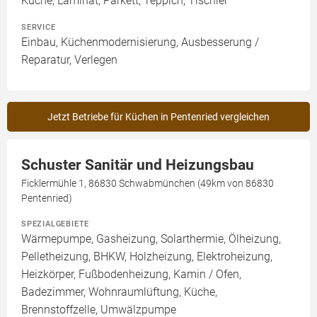
Küche, Laminat, Parkett, Teppich, Tischler
SERVICE
Einbau, Küchenmodernisierung, Ausbesserung /
Reparatur, Verlegen
Jetzt Betriebe für Küchen in Pentenried vergleichen
Schuster Sanitär und Heizungsbau
Ficklermühle 1, 86830 Schwabmünchen (49km von 86830
Pentenried)
SPEZIALGEBIETE
Wärmepumpe, Gasheizung, Solarthermie, Ölheizung,
Pelletheizung, BHKW, Holzheizung, Elektroheizung,
Heizkörper, Fußbodenheizung, Kamin / Ofen,
Badezimmer, Wohnraumlüftung, Küche,
Brennstoffzelle, Umwälzpumpe