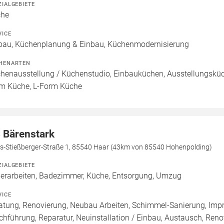
ZIALGEBIETE
che
VICE
bau, Küchenplanung & Einbau, Küchenmodernisierung
HENARTEN
henausstellung / Küchenstudio, Einbauküchen, Ausstellungsküch
m Küche, L-Form Küche
 Bärenstark
s-Stießberger-Straße 1, 85540 Haar (43km von 85540 Hohenpolding)
ZIALGEBIETE
erarbeiten, Badezimmer, Küche, Entsorgung, Umzug
VICE
atung, Renovierung, Neubau Arbeiten, Schimmel-Sanierung, Imp
chführung, Reparatur, Neuinstallation / Einbau, Austausch, Re