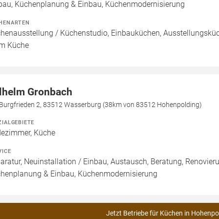
bau, Küchenplanung & Einbau, Küchenmodernisierung
HENARTEN
henausstellung / Küchenstudio, Einbauküchen, Ausstellungsküch
m Küche
lhelm Gronbach
Burgfrieden 2, 83512 Wasserburg (38km von 83512 Hohenpolding)
ZIALGEBIETE
ezimmer, Küche
VICE
aratur, Neuinstallation / Einbau, Austausch, Beratung, Renovier
henplanung & Einbau, Küchenmodernisierung
Jetzt Betriebe für Küchen in Hohenpo