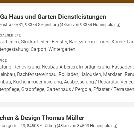
Ga Haus und Garten Dienstleistungen
kenstrasse 31, 93354 Siegenburg (43km von 93354 Hohenpolding)
ZIALGEBIETE
zarbeiten, Stuckarbeiten, Fenster, Badezimmer, Türen, Küche, Lami
tengestaltung, Carport, Wintergarten
VICE
atung, Renovierung, Neubau Arbeiten, Imprägnierung, Fassadenb
einbau, Dachfenstereinbau, Rollläden, Jalousien, Markisen, Re
inbau, Küchenmodernisierung, Ausbesserung / Reparatur, Verleg
tenpflege, Grabpflege, Gartenhaus / Pergola, Pflaster / Terras
chen & Design Thomas Müller
tbergertsr. 23, 84503 Altötting (43km von 84503 Hohenpolding)