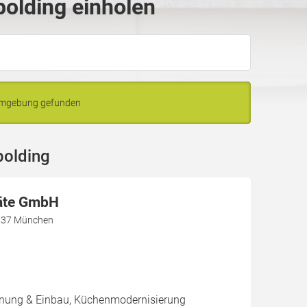
polding einholen
 Umgebung gefunden
polding
äte GmbH
1737 München
nung & Einbau, Küchenmodernisierung