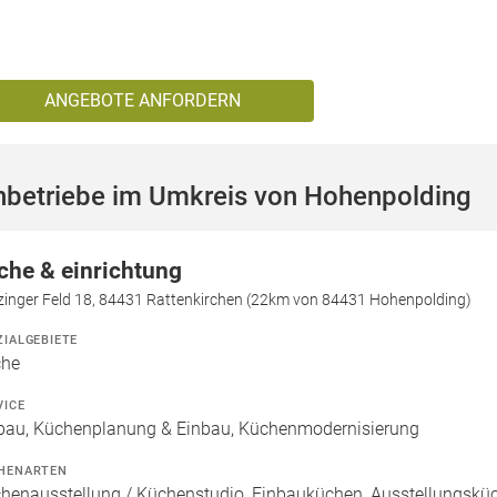
ANGEBOTE ANFORDERN
hbetriebe im Umkreis von Hohenpolding
che & einrichtung
zinger Feld 18, 84431 Rattenkirchen (22km von 84431 Hohenpolding)
ZIALGEBIETE
che
VICE
bau, Küchenplanung & Einbau, Küchenmodernisierung
HENARTEN
henausstellung / Küchenstudio, Einbauküchen, Ausstellungsküch