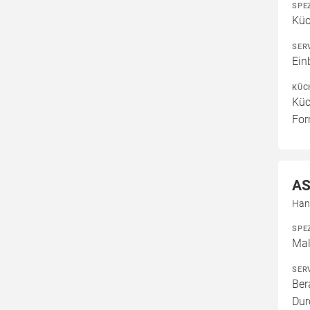
SPE
Kü
SER
Ein
KÜC
Küc
For
AS
Han
SPE
Mal
SER
Ber
Dur