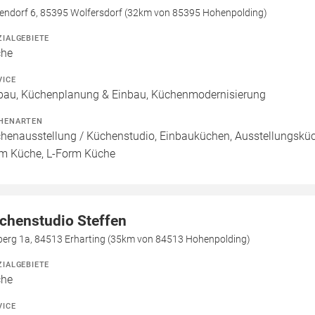
endorf 6, 85395 Wolfersdorf (32km von 85395 Hohenpolding)
ZIALGEBIETE
che
VICE
bau, Küchenplanung & Einbau, Küchenmodernisierung
HENARTEN
henausstellung / Küchenstudio, Einbauküchen, Ausstellungsküch
m Küche, L-Form Küche
chenstudio Steffen
berg 1a, 84513 Erharting (35km von 84513 Hohenpolding)
ZIALGEBIETE
che
VICE