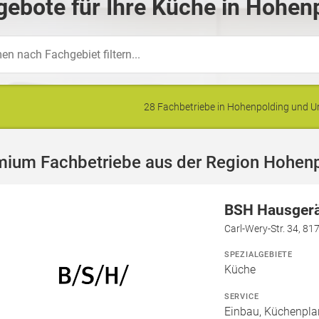
ebote für Ihre Küche in Hohen
28 Fachbetriebe in Hohenpolding und
mium Fachbetriebe aus der Region Hohen
BSH Hausger
Carl-Wery-Str. 34, 8
SPEZIALGEBIETE
Küche
SERVICE
Einbau, Küchenpla