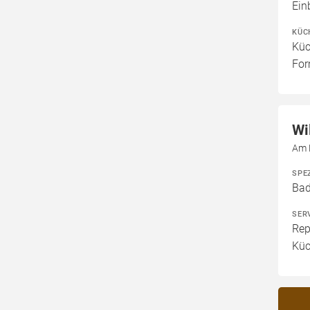
Ein
KÜC
Küc
For
Wi
Am 
SPE
Bad
SER
Rep
Küc