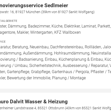
novierungsservice Sedlmeier
lowstr. 16, 81927 München (39km von 81927 Sankt Wolfgang)
ZIALGEBIETE
ster, Dämmung, Badezimmer, Küche, Elektriker, Laminat, Parkett, 
agentore, Makler, Wintergarten, KFZ Wallboxen
VICE
aratur, Beratung, Neueinbau, Dachfenstereinbau, Rollläden, Jal
endämmung, Außendämmung, Hohlraumdämmung, Neuinstallatio
ovierung / Badsanierung, Einbau, Küchenplanung & Einbau, Küch
ierung / Umbau, Sicherheitstechnik, Ausbesserung / Reparatur,
ten, Gartenpflege, Grabpflege, Gartenhaus / Pergola, Pflaster /
ler, Bewertung der Immobilie, Planung / Montage
uro Dalvit Wasser & Heizung
enheimer Landstrasse 4, 85521 Ottobrunn (40km von 85521 Sankt Wolf