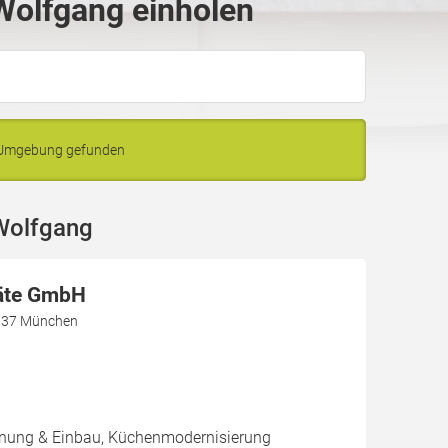
Wolfgang einholen
d Umgebung gefunden
Wolfgang
äte GmbH
1737 München
nung & Einbau, Küchenmodernisierung