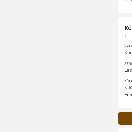
Kü
Tros
SPE
Kü
SER
Ein
KÜC
Küc
For