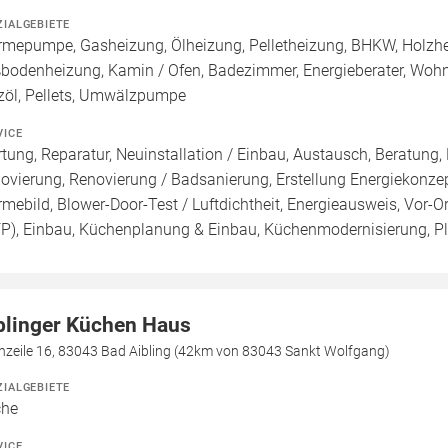
ZIALGEBIETE
mepumpe, Gasheizung, Ölheizung, Pelletheizung, BHKW, Holzheiz
bodenheizung, Kamin / Ofen, Badezimmer, Energieberater, Wohnr
zöl, Pellets, Umwälzpumpe
VICE
tung, Reparatur, Neuinstallation / Einbau, Austausch, Beratung,
ovierung, Renovierung / Badsanierung, Erstellung Energiekonzep
mebild, Blower-Door-Test / Luftdichtheit, Energieausweis, Vor-Or
FP), Einbau, Küchenplanung & Einbau, Küchenmodernisierung, P
blinger Küchen Haus
hzeile 16, 83043 Bad Aibling (42km von 83043 Sankt Wolfgang)
ZIALGEBIETE
che
VICE