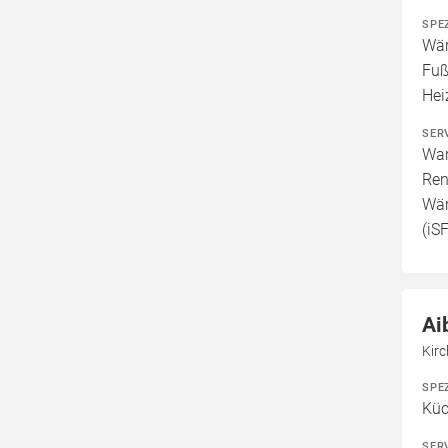
SPE
Wär
Fuß
Hei
SER
War
Ren
Wär
(iS
Ai
Kirc
SPE
Kü
SER