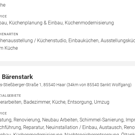
che
VICE
bau, Küchenplanung & Einbau, Küchenmodernisierung
HENARTEN
henausstellung / Küchenstudio, Einbauküchen, Ausstellungsküch
m Küche
 Bärenstark
s-Stießberger-Straße 1, 85540 Haar (34km von 85540 Sankt Wolfgang)
ZIALGEBIETE
erarbeiten, Badezimmer, Küche, Entsorgung, Umzug
VICE
atung, Renovierung, Neubau Arbeiten, Schimmel-Sanierung, Imp
chführung, Reparatur, Neuinstallation / Einbau, Austausch, Re
inbau, Küchenmodernisierung, Nachtspeicherentsorgung, Öltan