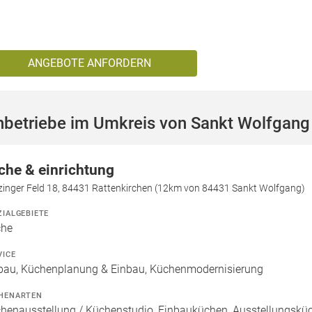
ANGEBOTE ANFORDERN
hbetriebe im Umkreis von Sankt Wolfgang
che & einrichtung
zinger Feld 18, 84431 Rattenkirchen (12km von 84431 Sankt Wolfgang)
ZIALGEBIETE
che
VICE
bau, Küchenplanung & Einbau, Küchenmodernisierung
HENARTEN
henausstellung / Küchenstudio, Einbauküchen, Ausstellungsküch