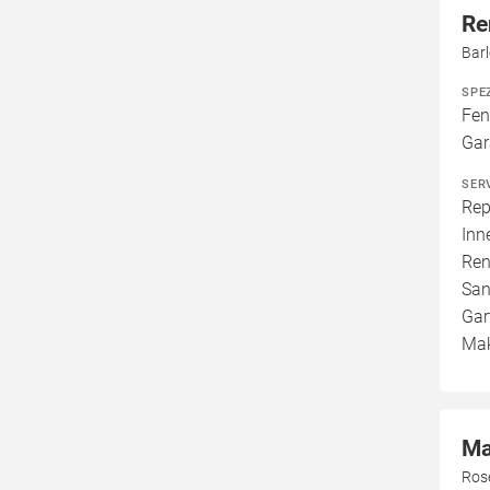
Re
Bar
SPE
Fen
Gar
SER
Rep
Inn
Ren
San
Gar
Mak
Ma
Ros