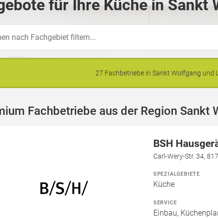
ebote für Ihre Küche in Sankt 
27 Fachbetriebe in Sankt Wolfgang un
mium Fachbetriebe aus der Region Sankt 
BSH Hausger
Carl-Wery-Str. 34, 8
SPEZIALGEBIETE
Küche
SERVICE
Einbau, Küchenpla