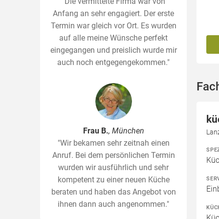
"Die vermittelte Firma war von
Anfang an sehr engagiert. Der erste
Termin war gleich vor Ort. Es wurden
auf alle meine Wünsche perfekt
eingegangen und preislich wurde mir
auch noch entgegengekommen."
Fac
kü
Frau B.
, München
Lan
"Wir bekamen sehr zeitnah einen
SPE
Anruf. Bei dem persönlichen Termin
Kü
wurden wir ausführlich und sehr
kompetent zu einer neuen Küche
SER
Ein
beraten und haben das Angebot von
ihnen dann auch angenommen."
KÜC
Küc