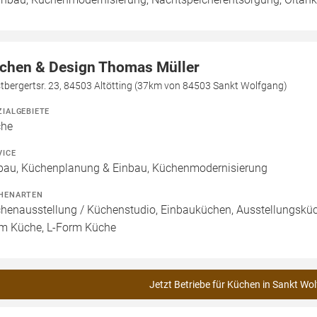
chen & Design Thomas Müller
tbergertsr. 23, 84503 Altötting (37km von 84503 Sankt Wolfgang)
ZIALGEBIETE
che
VICE
bau, Küchenplanung & Einbau, Küchenmodernisierung
HENARTEN
henausstellung / Küchenstudio, Einbauküchen, Ausstellungsküch
m Küche, L-Form Küche
Jetzt Betriebe für Küchen in Sankt Wo