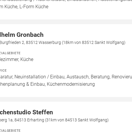
m Küche, L-Form Küche
lhelm Gronbach
Burgfrieden 2, 83512 Wasserburg (18km von 83512 Sankt Wolfgang)
ZIALGEBIETE
ezimmer, Küche
VICE
aratur, Neuinstallation / Einbau, Austausch, Beratung, Renovier
henplanung & Einbau, Küchenmodernisierung
chenstudio Steffen
berg 1a, 84513 Erharting (31km von 84513 Sankt Wolfgang)
ZIALGEBIETE