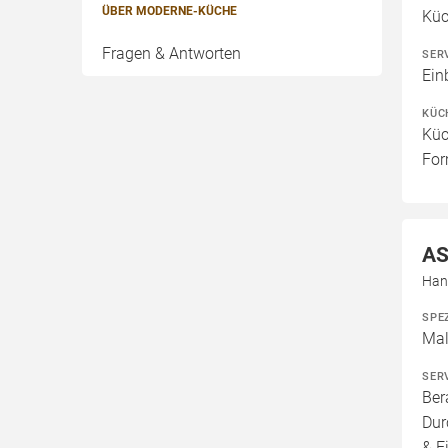
ÜBER MODERNE-KÜCHE
Kü
Fragen & Antworten
SER
Ein
KÜC
Küc
For
AS
Han
SPE
Mal
SER
Ber
Dur
& E