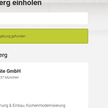
erg einholen
mgebung gefunden
erg
äte GmbH
1737 München
nung & Einbau, Küchenmodernisierung