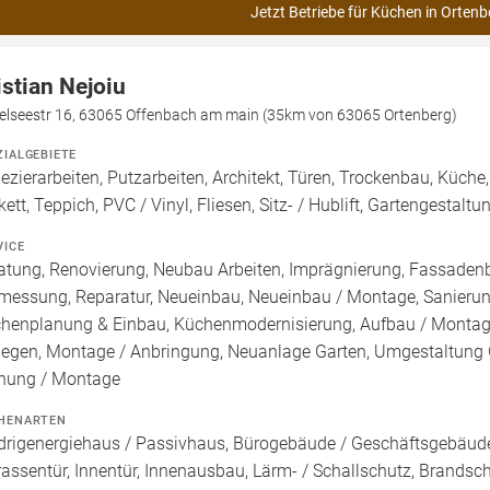
Jetzt Betriebe für Küchen in Ortenb
istian Nejoiu
telseestr 16, 63065 Offenbach am main (35km von 63065 Ortenberg)
ZIALGEBIETE
ezierarbeiten, Putzarbeiten, Architekt, Türen, Trockenbau, Küche
kett, Teppich, PVC / Vinyl, Fliesen, Sitz- / Hublift, Gartengestal
VICE
atung, Renovierung, Neubau Arbeiten, Imprägnierung, Fassadenb
messung, Reparatur, Neueinbau, Neueinbau / Montage, Sanieru
henplanung & Einbau, Küchenmodernisierung, Aufbau / Montage,
legen, Montage / Anbringung, Neuanlage Garten, Umgestaltung G
nung / Montage
HENARTEN
drigenergiehaus / Passivhaus, Bürogebäude / Geschäftsgebäude
rassentür, Innentür, Innenausbau, Lärm- / Schallschutz, Brandsch