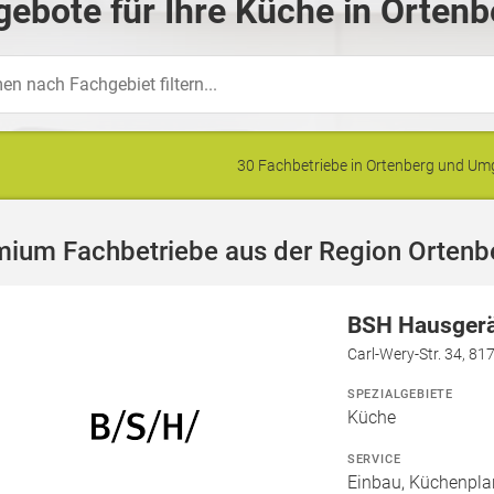
ebote für Ihre Küche in Ortenb
30 Fachbetriebe in Ortenberg und U
mium Fachbetriebe aus der Region Ortenb
BSH Hausger
Carl-Wery-Str. 34, 8
SPEZIALGEBIETE
Küche
SERVICE
Einbau, Küchenpla