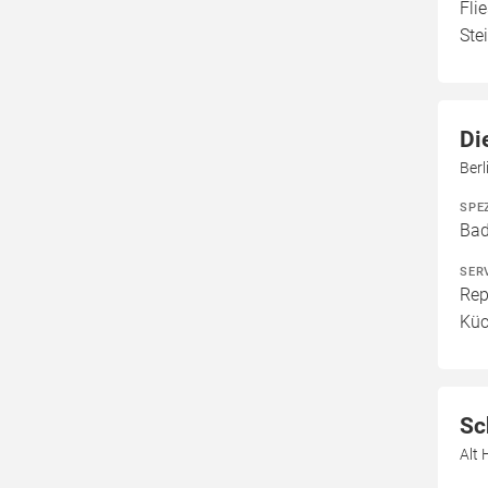
Fli
Ste
Di
Ber
SPE
Bad
SER
Rep
Küc
Sc
Alt