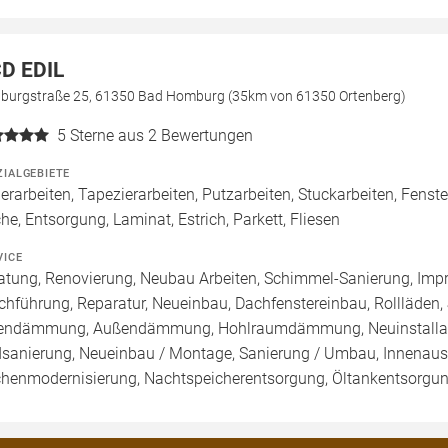
D EDIL
lburgstraße 25, 61350 Bad Homburg (35km von 61350 Ortenberg)
5
Sterne aus 2 Bewertungen
ZIALGEBIETE
erarbeiten, Tapezierarbeiten, Putzarbeiten, Stuckarbeiten, Fen
he, Entsorgung, Laminat, Estrich, Parkett, Fliesen
VICE
atung, Renovierung, Neubau Arbeiten, Schimmel-Sanierung, Imp
chführung, Reparatur, Neueinbau, Dachfenstereinbau, Rollläden,
endämmung, Außendämmung, Hohlraumdämmung, Neuinstallatio
sanierung, Neueinbau / Montage, Sanierung / Umbau, Innenaus
henmodernisierung, Nachtspeicherentsorgung, Öltankentsorgung