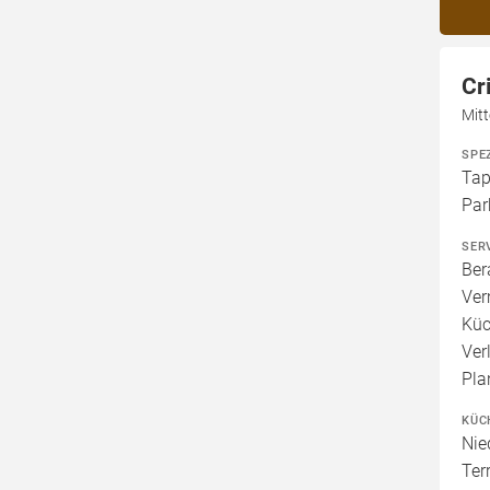
Cr
Mit
SPE
Tap
Par
SER
Ber
Ver
Küc
Ver
Pla
KÜC
Nie
Ter