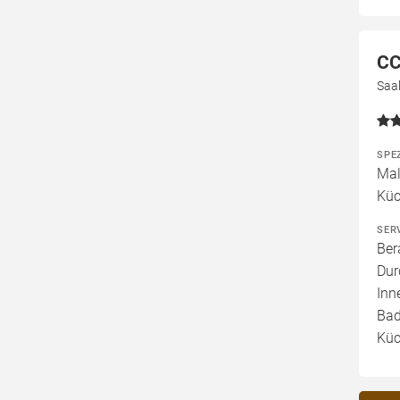
CC
Saa
SPE
Mal
Küc
SER
Ber
Dur
Inn
Bad
Küc