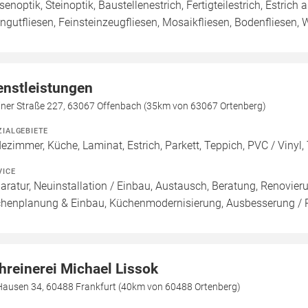
esenoptik, Steinoptik, Baustellenestrich, Fertigteilestrich, Estrich
ingutfliesen, Feinsteinzeugfliesen, Mosaikfliesen, Bodenfliesen, 
enstleistungen
liner Straße 227, 63067 Offenbach (35km von 63067 Ortenberg)
ZIALGEBIETE
ezimmer, Küche, Laminat, Estrich, Parkett, Teppich, PVC / Vinyl, 
VICE
aratur, Neuinstallation / Einbau, Austausch, Beratung, Renovier
henplanung & Einbau, Küchenmodernisierung, Ausbesserung / R
hreinerei Michael Lissok
 Hausen 34, 60488 Frankfurt (40km von 60488 Ortenberg)