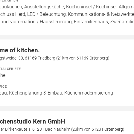
HENARTEN
bauküchen, Ausstellungsküche, Kücheninsel / Kochinsel, Allgeme
chluss Herd, LED / Beleuchtung, Kommunikations- & Netzwerkte
äudeautomation / Haussteuerung, Einfamilienhaus, Zweifamili
me of kitchen.
ngstweide, 30, 61169 Friedberg (21km von 61169 Ortenberg)
ZIALGEBIETE
che
VICE
bau, Küchenplanung & Einbau, Küchenmodernisierung
chenstudio Kern GmbH
der Birkenkaute 1, 61231 Bad Nauheim (23km von 61231 Ortenberg)