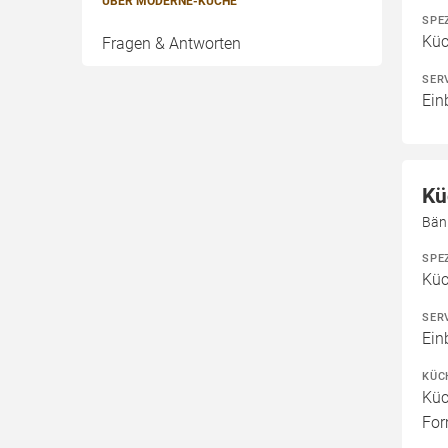
ÜBER MODERNE-KÜCHE
SPE
Kü
Fragen & Antworten
SER
Ein
Kü
Bän
SPE
Kü
SER
Ein
KÜC
Küc
For