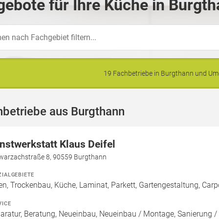
ebote für Ihre Küche in Burgth
19 Fachbetriebe in Burgthann und U
hbetriebe aus Burgthann
nstwerkstatt Klaus Deifel
warzachstraße 8, 90559 Burgthann
ZIALGEBIETE
en, Trockenbau, Küche, Laminat, Parkett, Gartengestaltung, Carp
VICE
aratur, Beratung, Neueinbau, Neueinbau / Montage, Sanierung