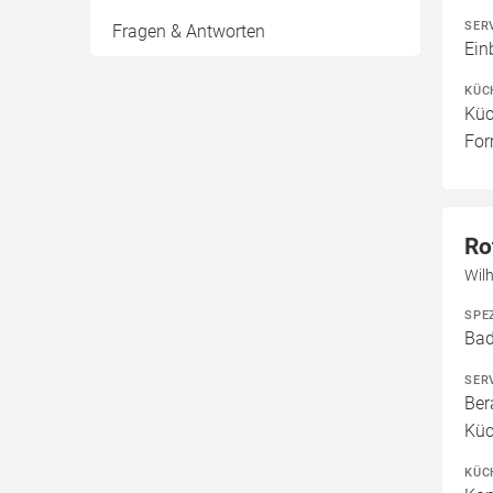
SER
Fragen & Antworten
Ein
KÜC
Küc
For
Ro
Wil
SPE
Bad
SER
Ber
Küc
KÜC