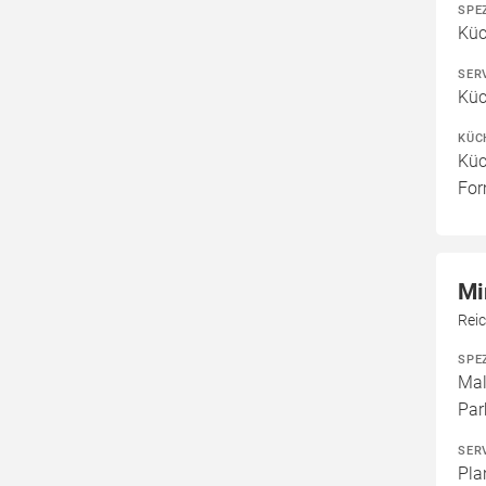
SPE
Kü
SER
Küc
KÜC
Küc
For
Mi
Rei
SPE
Mal
Par
SER
Pla