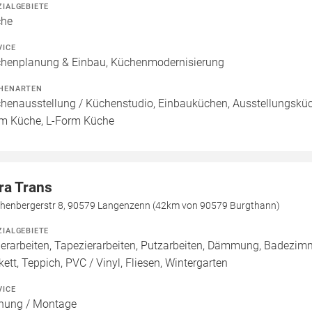
ZIALGEBIETE
che
VICE
henplanung & Einbau, Küchenmodernisierung
HENARTEN
henausstellung / Küchenstudio, Einbauküchen, Ausstellungsküch
m Küche, L-Form Küche
ra Trans
chenbergerstr 8, 90579 Langenzenn (42km von 90579 Burgthann)
ZIALGEBIETE
erarbeiten, Tapezierarbeiten, Putzarbeiten, Dämmung, Badezimme
kett, Teppich, PVC / Vinyl, Fliesen, Wintergarten
VICE
nung / Montage