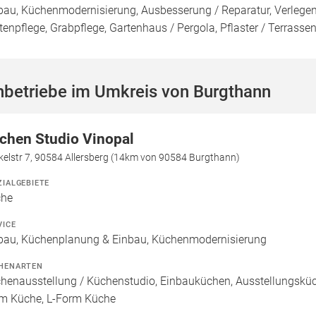
bau, Küchenmodernisierung, Ausbesserung / Reparatur, Verlege
tenpflege, Grabpflege, Gartenhaus / Pergola, Pflaster / Terrass
hbetriebe im Umkreis von Burgthann
chen Studio Vinopal
kelstr 7, 90584 Allersberg (14km von 90584 Burgthann)
ZIALGEBIETE
che
VICE
bau, Küchenplanung & Einbau, Küchenmodernisierung
HENARTEN
henausstellung / Küchenstudio, Einbauküchen, Ausstellungsküch
m Küche, L-Form Küche