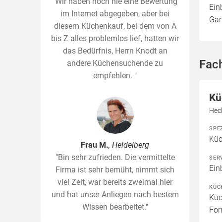
"Wir haben noch nie eine Bewertung
Ein
im Internet abgegeben, aber bei
Gar
diesem Küchenkauf, bei dem von A
bis Z alles problemlos lief, hatten wir
das Bedürfnis, Herrn Knodt an
Fac
andere Küchensuchende zu
empfehlen. "
Kü
Hec
SPE
Kü
Frau M.
, Heidelberg
"Bin sehr zufrieden. Die vermittelte
SER
Ein
Firma ist sehr bemüht, nimmt sich
viel Zeit, war bereits zweimal hier
KÜC
und hat unser Anliegen nach bestem
Küc
Wissen bearbeitet."
For