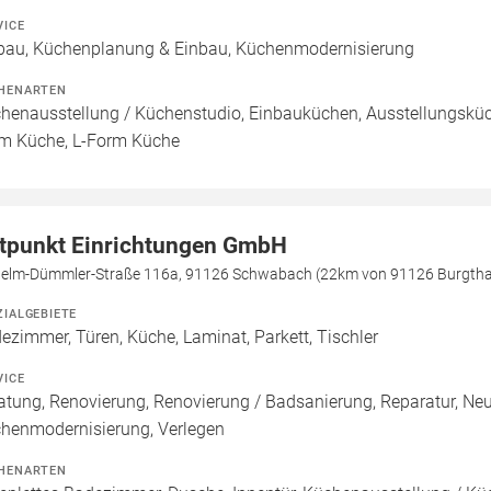
VICE
bau, Küchenplanung & Einbau, Küchenmodernisierung
HENARTEN
henausstellung / Küchenstudio, Einbauküchen, Ausstellungsküch
m Küche, L-Form Küche
tpunkt Einrichtungen GmbH
helm-Dümmler-Straße 116a, 91126 Schwabach (22km von 91126 Burgth
ZIALGEBIETE
ezimmer, Türen, Küche, Laminat, Parkett, Tischler
VICE
atung, Renovierung, Renovierung / Badsanierung, Reparatur, Ne
henmodernisierung, Verlegen
HENARTEN