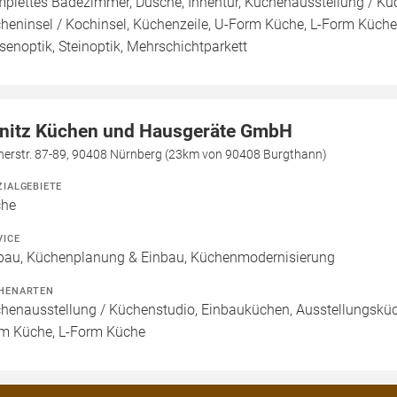
plettes Badezimmer, Dusche, Innentür, Küchenausstellung / Kü
heninsel / Kochinsel, Küchenzeile, U-Form Küche, L-Form Küche,
esenoptik, Steinoptik, Mehrschichtparkett
nitz Küchen und Hausgeräte GmbH
lnerstr. 87-89, 90408 Nürnberg (23km von 90408 Burgthann)
ZIALGEBIETE
che
VICE
bau, Küchenplanung & Einbau, Küchenmodernisierung
HENARTEN
henausstellung / Küchenstudio, Einbauküchen, Ausstellungsküch
m Küche, L-Form Küche