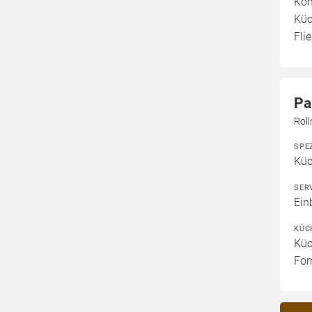
Kom
Küc
Fli
Pa
Rol
SPE
Kü
SER
Ein
KÜC
Küc
For