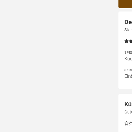
De
Sta
SPE
Kü
SER
Ein
Kü
Gut