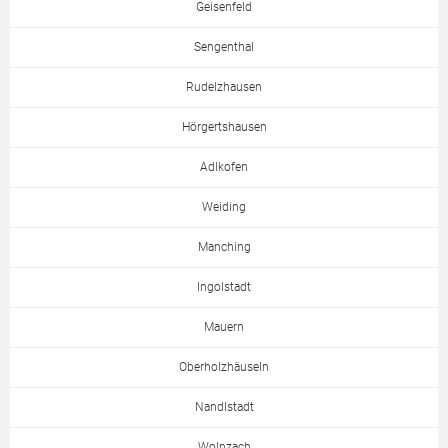
Geisenfeld
Sengenthal
Rudelzhausen
Hörgertshausen
Adlkofen
Weiding
Manching
Ingolstadt
Mauern
Oberholzhäuseln
Nandlstadt
Wolnzach