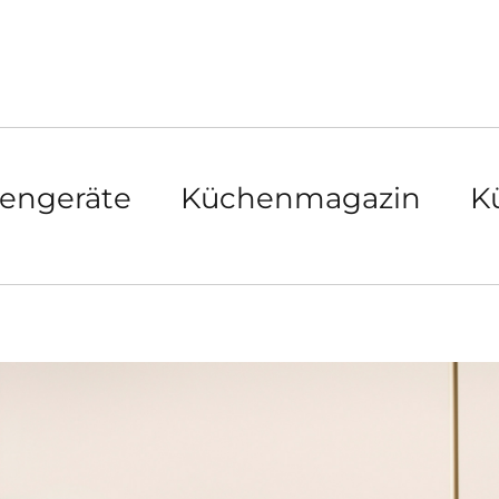
engeräte
Küchenmagazin
K