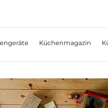
engeräte
Küchenmagazin
K