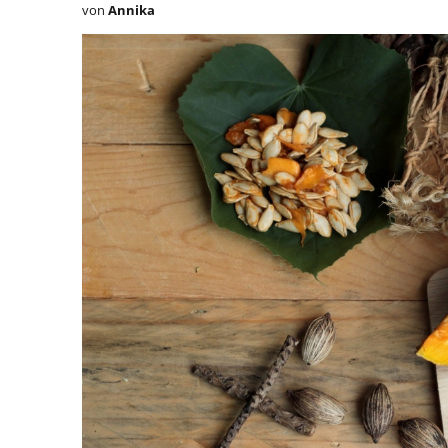
von
Annika