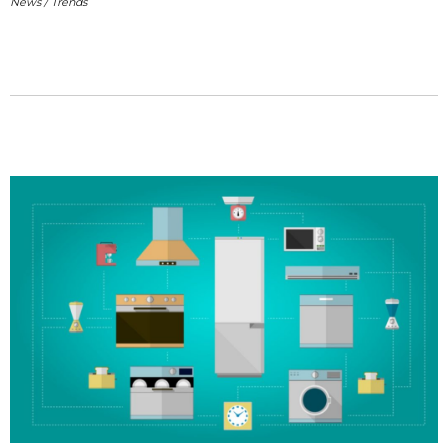
News
/
Trends