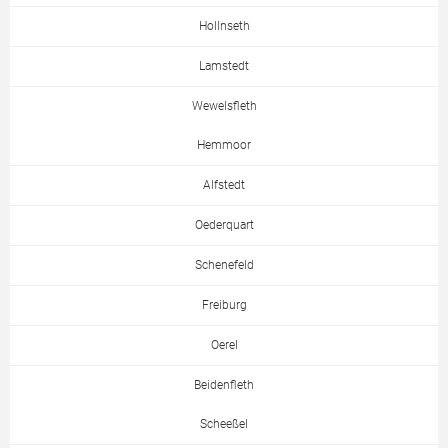
Hollnseth
Lamstedt
Wewelsfleth
Hemmoor
Alfstedt
Oederquart
Schenefeld
Freiburg
Oerel
Beidenfleth
Scheeßel