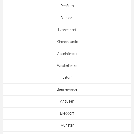
Reeßum
Bülstedt
Hassendorf
Kirchwalsede
Visselhövede
Westertimke
Estorf
Bremervörde
Ahausen
Breddorf
Munster