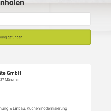
inholen
ebung gefunden
äte GmbH
1737 München
nung & Einbau, Küchenmodernisierung