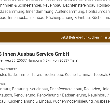
hrinnen & Schneefänger, Neueinbau, Dachfenstereinbau, Rollläde
blasdämmung, Innendämmung, Außendämmung, Hohlraumdämmu
au, Innenausbau, Einbau, Küchenplanung & Einbau, Küchenmode
Jetzt Betriebe für Küchen in Tist
S Innen Ausbau Service GmbH
venweg 89, 20537 Hamburg (43km von 20537 Tiste)
ZIALGEBIETE
ster, Badezimmer, Türen, Trockenbau, Küche, Laminat, Teppich, P
VICE
aratur, Beratung, Neueinbau, Dachfenstereinbau, Rollläden, Jalou
tausch, Renovierung, Renovierung / Badsanierung, Neueinbau 
bau, Küchenplanung & Einbau, Küchenmodernisierung, Ausbesser