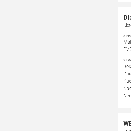
Di
Kie
SPE
Mal
PVC
SER
Ber
Dur
Küc
Nac
Neu
WE