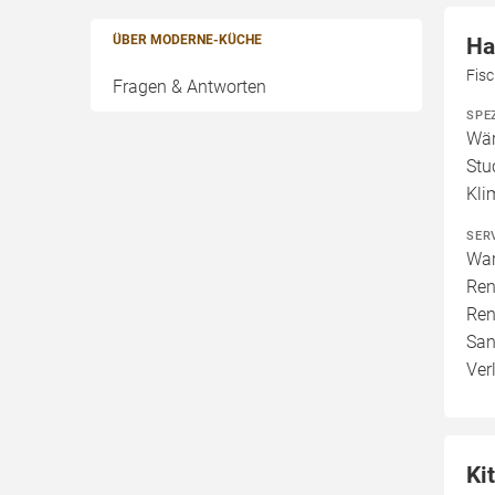
ÜBER MODERNE-KÜCHE
Ha
Fis
Fragen & Antworten
SPE
Wär
Stu
Kli
SER
War
Ren
Ren
San
Verl
Ki