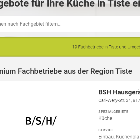
ebote für Ihre Küche in Tiste e
19 Fachbetriebe in Tiste und Umg
ium Fachbetriebe aus der Region Tiste
BSH Hausger
Carl-Wery-Str. 34, 8
SPEZIALGEBIETE
Küche
SERVICE
Einbau, Küchenpla