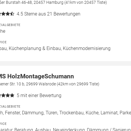
ßer Burstah 46-48, 20457 Hamburg (41km von 20457 Tiste)
4.5
Sterne aus 21 Bewertungen
ZIALGEBIETE
che
VICE
bau, Küchenplanung & Einbau, Küchenmodernisierung
S HolzMontageSchumann
ener Str. 10 b, 29699 Walsrode (42km von 29699 Tiste)
5
mit einer Bewertung
ZIALGEBIETE
h, Fenster, Dämmung, Türen, Trockenbau, Küche, Laminat, Parket
VICE
aratur, Beratung, Ausbau, Neueindeckung, Dämmung / Sanierung