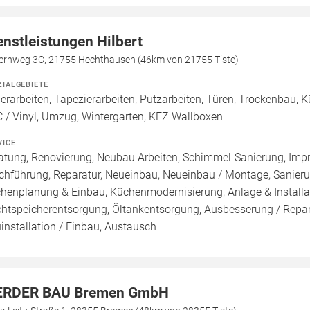
enstleistungen Hilbert
fernweg 3C, 21755 Hechthausen (46km von 21755 Tiste)
ZIALGEBIETE
erarbeiten, Tapezierarbeiten, Putzarbeiten, Türen, Trockenbau, Kü
 / Vinyl, Umzug, Wintergarten, KFZ Wallboxen
VICE
atung, Renovierung, Neubau Arbeiten, Schimmel-Sanierung, Imp
chführung, Reparatur, Neueinbau, Neueinbau / Montage, Sanier
henplanung & Einbau, Küchenmodernisierung, Anlage & Installati
htspeicherentsorgung, Öltankentsorgung, Ausbesserung / Repara
installation / Einbau, Austausch
RDER BAU Bremen GmbH