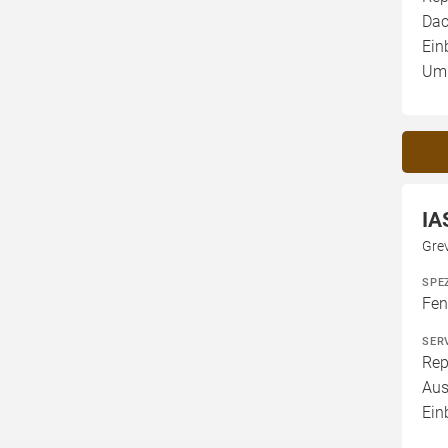
Dac
Ein
Umb
IA
Gre
SPE
Fen
SER
Rep
Aus
Ein