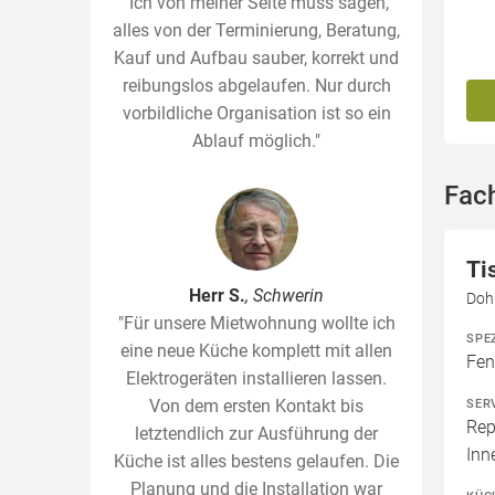
"Ich von meiner Seite muss sagen,
alles von der Terminierung, Beratung,
Kauf und Aufbau sauber, korrekt und
reibungslos abgelaufen. Nur durch
vorbildliche Organisation ist so ein
Ablauf möglich."
Fach
Ti
Herr S.
, Schwerin
Dohr
"Für unsere Mietwohnung wollte ich
SPE
eine neue Küche komplett mit allen
Fen
Elektrogeräten installieren lassen.
Von dem ersten Kontakt bis
SER
Rep
letztendlich zur Ausführung der
Inn
Küche ist alles bestens gelaufen. Die
Planung und die Installation war