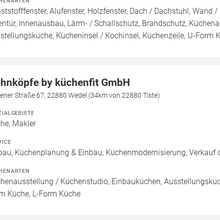
HENARTEN
ststofffenster, Alufenster, Holzfenster, Dach / Dachstuhl, Wand /
entür, Innenausbau, Lärm- / Schallschutz, Brandschutz, Küchen
stellungsküche, Kücheninsel / Kochinsel, Küchenzeile, U-Form 
hnköpfe by küchenfit GmbH
sener Straße 67, 22880 Wedel (34km von 22880 Tiste)
ZIALGEBIETE
he, Makler
VICE
bau, Küchenplanung & Einbau, Küchenmodernisierung, Verkauf d
HENARTEN
henausstellung / Küchenstudio, Einbauküchen, Ausstellungsküch
m Küche, L-Form Küche