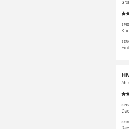
Gro
SPE
Kü
SER
Ein
HM
Ahrs
SPE
Dac
SER
Rep