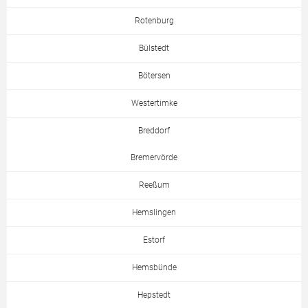
Rotenburg
Bülstedt
Bötersen
Westertimke
Breddorf
Bremervörde
Reeßum
Hemslingen
Estorf
Hemsbünde
Hepstedt