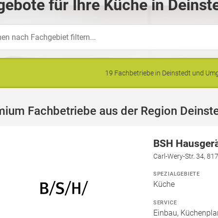
ebote für Ihre Küche in Deinst
19 Fachbetriebe in Deinstedt und U
mium Fachbetriebe aus der Region Deinst
BSH Hausger
Carl-Wery-Str. 34, 8
SPEZIALGEBIETE
Küche
SERVICE
Einbau, Küchenpla