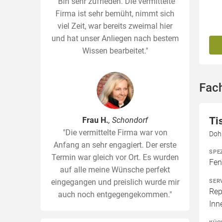
"Bin sehr zufrieden. Die vermittelte
Firma ist sehr bemüht, nimmt sich
viel Zeit, war bereits zweimal hier
und hat unser Anliegen nach bestem
Wissen bearbeitet."
Fach
Ti
Frau H.
, Schondorf
"Die vermittelte Firma war von
Dohr
Anfang an sehr engagiert. Der erste
SPE
Termin war gleich vor Ort. Es wurden
Fen
auf alle meine Wünsche perfekt
eingegangen und preislich wurde mir
SER
Rep
auch noch entgegengekommen."
Inn