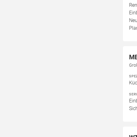
Ren
Ein
Neu
Pla
ME
Gro
SPE
Küc
SER
Ein
Sic