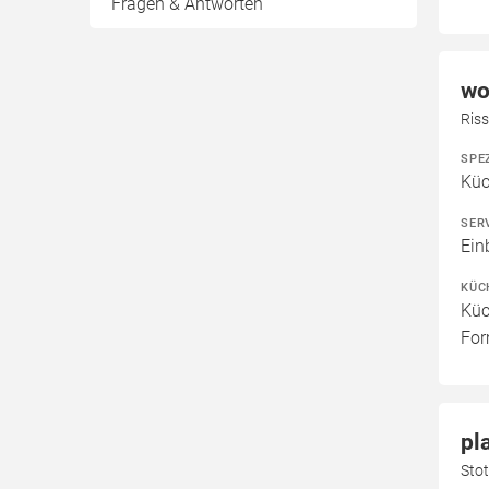
Fragen & Antworten
wo
Ris
SPE
Küc
SER
Ein
KÜC
Küc
For
pl
Stot