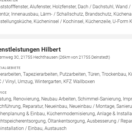
HENARTEN
ststofffenster, Alufenster, Holzfenster, Dach / Dachstuhl, Wand /
entür, Innenausbau, Lärm- / Schallschutz, Brandschutz, Küchen
stellungsküche, Kücheninsel / Kochinsel, Küchenzeile, U-Form 
enstleistungen Hilbert
fernweg 3C, 21755 Hechthausen (26km von 21755 Deinstedt)
ZIALGEBIETE
erarbeiten, Tapezierarbeiten, Putzarbeiten, Türen, Trockenbau, Kü
 / Vinyl, Umzug, Wintergarten, KFZ Wallboxen
VICE
atung, Renovierung, Neubau Arbeiten, Schimmel-Sanierung, Imp
chführung, Reparatur, Neueinbau, Neueinbau / Montage, Sanier
henplanung & Einbau, Küchenmodernisierung, Anlage & Installati
htspeicherentsorgung, Öltankentsorgung, Ausbesserung / Repara
installation / Einbau, Austausch