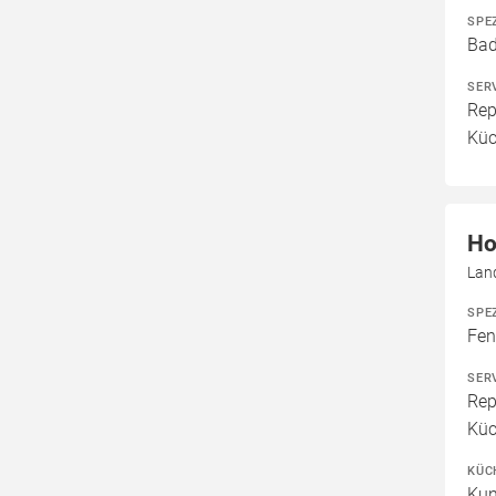
SPE
Bad
SER
Rep
Küc
Ho
Lan
SPE
Fen
SER
Rep
Küc
KÜC
Kun