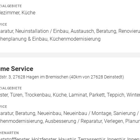
ZIALGEBIETE
ezimmer, Küche
VICE
aratur, Neuinstallation / Einbau, Austausch, Beratung, Renovier
henplanung & Einbau, Küchenmodernisierung
me Service
dstr. 3, 27628 Hagen im Bremischen (40km von 27628 Deinstedt)
ZIALGEBIETE
ster, Türen, Trockenbau, Küche, Laminat, Parkett, Teppich, Winte
VICE
aratur, Beratung, Neueinbau, Neueinbau / Montage, Sanierung
henmodernisierung, Ausbesserung / Reparatur, Verlegen, Planu
HENARTEN
ststofffenster, Holzfenster, Haustür, Terrassentür, Innentür, Inn