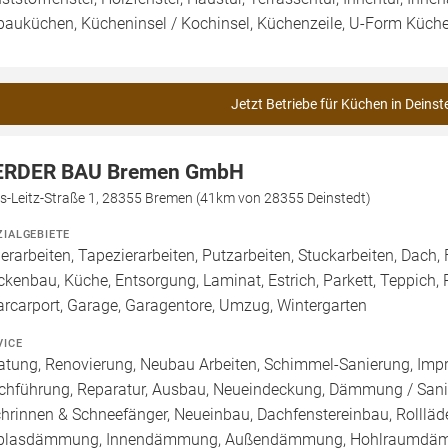
bauküchen, Kücheninsel / Kochinsel, Küchenzeile, U-Form Küch
Jetzt Betriebe für Küchen in Deinst
RDER BAU Bremen GmbH
is-Leitz-Straße 1, 28355 Bremen (41km von 28355 Deinstedt)
ZIALGEBIETE
erarbeiten, Tapezierarbeiten, Putzarbeiten, Stuckarbeiten, Dac
ckenbau, Küche, Entsorgung, Laminat, Estrich, Parkett, Teppich, P
arcarport, Garage, Garagentore, Umzug, Wintergarten
VICE
atung, Renovierung, Neubau Arbeiten, Schimmel-Sanierung, Imp
chführung, Reparatur, Ausbau, Neueindeckung, Dämmung / Sanie
hrinnen & Schneefänger, Neueinbau, Dachfenstereinbau, Rollläde
blasdämmung, Innendämmung, Außendämmung, Hohlraumdämmun