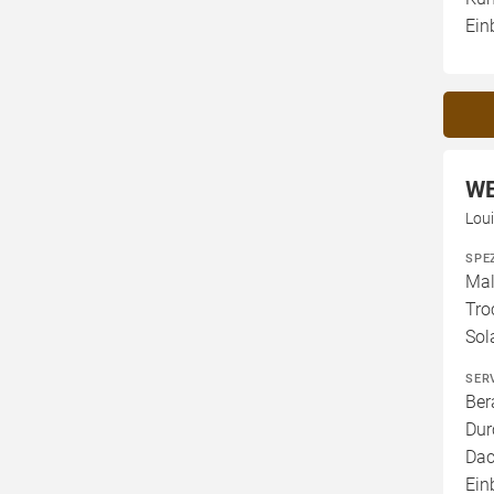
Ein
WE
Lou
SPE
Mal
Tro
Sol
SER
Ber
Dur
Dac
Ein