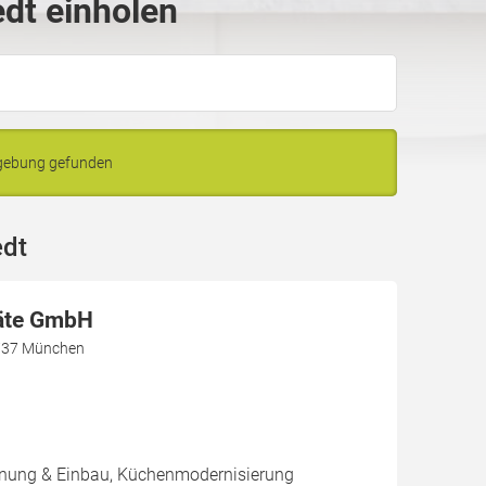
edt einholen
mgebung gefunden
edt
äte GmbH
1737 München
nung & Einbau, Küchenmodernisierung