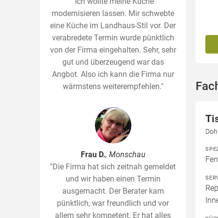
"Ich wollte meine Küche
modernisieren lassen. Mir schwebte
eine Küche im Landhaus-Stil vor. Der
verabredete Termin wurde pünktlich
von der Firma eingehalten. Sehr, sehr
gut und überzeugend war das
Angbot. Also ich kann die Firma nur
Fach
wärmstens weiterempfehlen."
Ti
Dohr
SPE
Frau D.
, Monschau
Fen
"Die Firma hat sich zeitnah gemeldet
und wir haben einen Termin
SER
Rep
ausgemacht. Der Berater kam
Inn
pünktlich, war freundlich und vor
allem sehr kompetent. Er hat alles