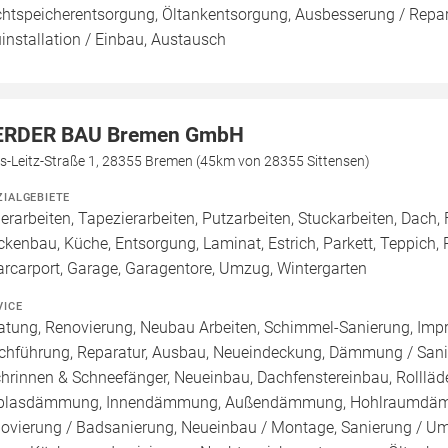
htspeicherentsorgung, Öltankentsorgung, Ausbesserung / Repara
installation / Einbau, Austausch
RDER BAU Bremen GmbH
s-Leitz-Straße 1, 28355 Bremen (45km von 28355 Sittensen)
ZIALGEBIETE
erarbeiten, Tapezierarbeiten, Putzarbeiten, Stuckarbeiten, Dac
ckenbau, Küche, Entsorgung, Laminat, Estrich, Parkett, Teppich, P
arcarport, Garage, Garagentore, Umzug, Wintergarten
VICE
atung, Renovierung, Neubau Arbeiten, Schimmel-Sanierung, Imp
chführung, Reparatur, Ausbau, Neueindeckung, Dämmung / Sanie
hrinnen & Schneefänger, Neueinbau, Dachfenstereinbau, Rollläde
blasdämmung, Innendämmung, Außendämmung, Hohlraumdämmun
ovierung / Badsanierung, Neueinbau / Montage, Sanierung / U