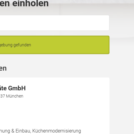
sen einholen
mgebung gefunden
en
äte GmbH
1737 München
nung & Einbau, Küchenmodernisierung