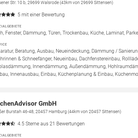
ener Str. 10 b, 29699 Walsrode (43km von 29699 Sittensen)
5
mit einer Bewertung
ZIALGEBIETE
h, Fenster, Dämmung, Türen, Trockenbau, Küche, Laminat, Parket
VICE
aratur, Beratung, Ausbau, Neueindeckung, Dämmung / Sanierung
hrinnen & Schneefänger, Neueinbau, Dachfenstereinbau, Rollläde
blasdämmung, Innendämmung, Außendämmung, Hohlraumdämmu
au, Innenausbau, Einbau, Küchenplanung & Einbau, Küchenmode
tchenAdvisor GmbH
ßer Burstah 46-48, 20457 Hamburg (44km von 20457 Sittensen)
4.5
Sterne aus 21 Bewertungen
ZIALGEBIETE