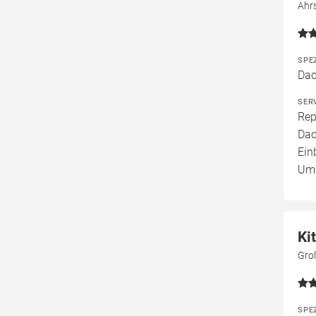
Ahrs
SPE
Dac
SER
Rep
Dac
Ein
Umb
Ki
Gro
SPE