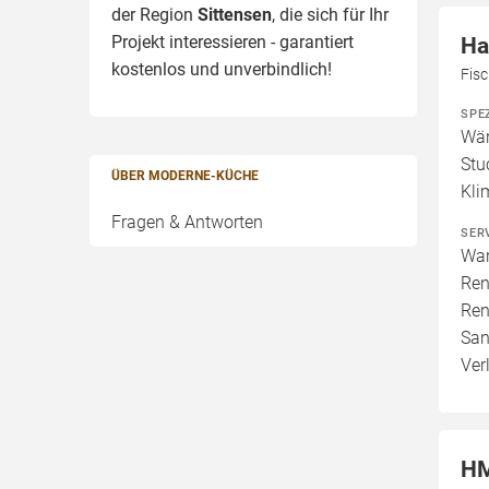
der Region
Sittensen
, die sich für Ihr
Projekt interessieren - garantiert
Ha
kostenlos und unverbindlich!
Fis
SPE
Wär
Stu
ÜBER MODERNE-KÜCHE
Kli
Fragen & Antworten
SER
War
Ren
Ren
San
Verl
HM