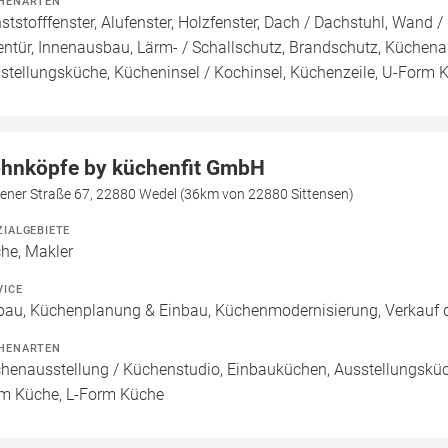
HENARTEN
ststofffenster, Alufenster, Holzfenster, Dach / Dachstuhl, Wand /
entür, Innenausbau, Lärm- / Schallschutz, Brandschutz, Küchen
stellungsküche, Kücheninsel / Kochinsel, Küchenzeile, U-Form 
hnköpfe by küchenfit GmbH
sener Straße 67, 22880 Wedel (36km von 22880 Sittensen)
ZIALGEBIETE
he, Makler
VICE
bau, Küchenplanung & Einbau, Küchenmodernisierung, Verkauf d
HENARTEN
henausstellung / Küchenstudio, Einbauküchen, Ausstellungsküch
m Küche, L-Form Küche