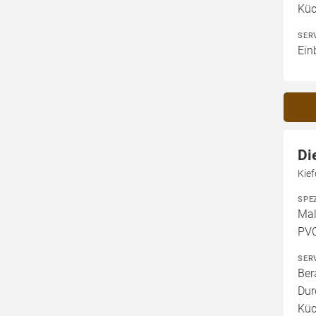
Kü
SER
Ein
Di
Kie
SPE
Mal
PVC
SER
Ber
Dur
Küc