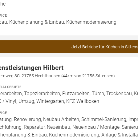
che
VICE
bau, Küchenplanung & Einbau, Küchenmodernisierung
Jetzt Betriebe für Küchen in Sitten
enstleistungen Hilbert
fernweg 3C, 21755 Hechthausen (44km von 21755 Sittensen)
ZIALGEBIETE
erarbeiten, Tapezierarbeiten, Putzarbeiten, Türen, Trockenbau, Kü
 / Vinyl, Umzug, Wintergarten, KFZ Wallboxen
VICE
atung, Renovierung, Neubau Arbeiten, Schimmel-Sanierung, Imp
chführung, Reparatur, Neueinbau, Neueinbau / Montage, Sanier
henplanung & Einbau, Küchenmodernisierung, Anlage & Installati