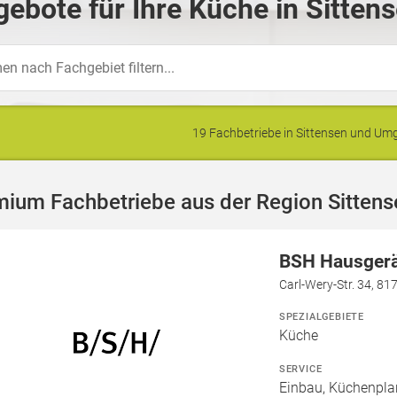
ebote für Ihre Küche in Sitten
19 Fachbetriebe in Sittensen und U
ium Fachbetriebe aus der Region Sittens
BSH Hausger
Carl-Wery-Str. 34, 8
SPEZIALGEBIETE
Küche
SERVICE
Einbau, Küchenpla