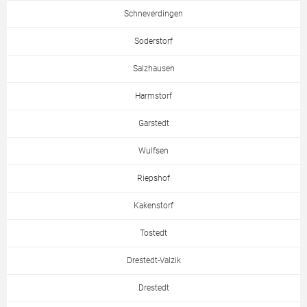
Schneverdingen
Soderstorf
Salzhausen
Harmstorf
Garstedt
Wulfsen
Riepshof
Kakenstorf
Tostedt
Drestedt-Valzik
Drestedt