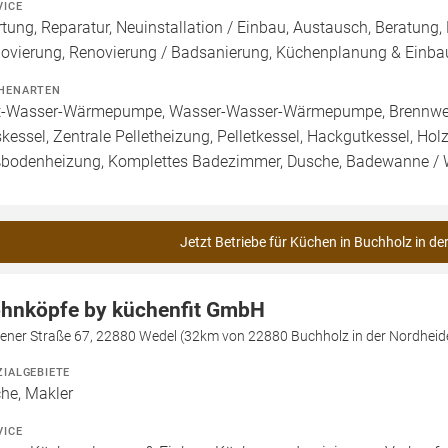
VICE
tung, Reparatur, Neuinstallation / Einbau, Austausch, Beratung,
ovierung, Renovierung / Badsanierung, Küchenplanung & Einb
HENARTEN
t-Wasser-Wärmepumpe, Wasser-Wasser-Wärmepumpe, Brennwertt
kessel, Zentrale Pelletheizung, Pelletkessel, Hackgutkessel, Hol
bodenheizung, Komplettes Badezimmer, Dusche, Badewanne / Wh
Jetzt Betriebe für Küchen in Buchholz in de
hnköpfe by küchenfit GmbH
sener Straße 67, 22880 Wedel (32km von 22880 Buchholz in der Nordheid
ZIALGEBIETE
he, Makler
VICE