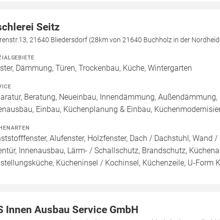
schlerei Seitz
enstr.13, 21640 Bliedersdorf (28km von 21640 Buchholz in der Nordheid
ZIALGEBIETE
ster, Dämmung, Türen, Trockenbau, Küche, Wintergarten
VICE
aratur, Beratung, Neueinbau, Innendämmung, Außendämmung, 
enausbau, Einbau, Küchenplanung & Einbau, Küchenmodernisie
HENARTEN
ststofffenster, Alufenster, Holzfenster, Dach / Dachstuhl, Wand /
entür, Innenausbau, Lärm- / Schallschutz, Brandschutz, Küchen
stellungsküche, Kücheninsel / Kochinsel, Küchenzeile, U-Form 
S Innen Ausbau Service GmbH