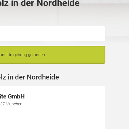
lz in der Nordheide
de und Umgebung gefunden
z in der Nordheide
äte GmbH
1737 München