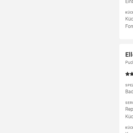
Ein
KÜC
Küc
For
El
Puc
SPE
Bad
SER
Rep
Küc
KÜC