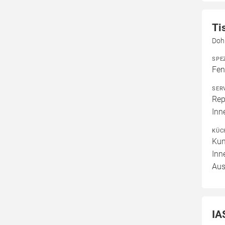
Ti
Dohr
SPE
Fen
SER
Rep
Inn
KÜC
Kun
Inn
Aus
IA