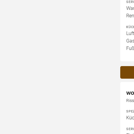
SER
War
Ren
KÜC
Luf
Gas
Fuß
wo
Ris
SPE
Küc
SER