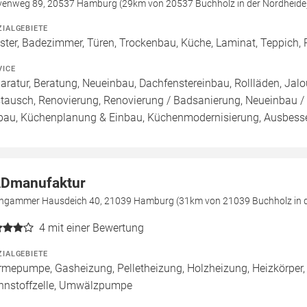
venweg 89, 20537 Hamburg (29km von 20537 Buchholz in der Nordheide
ZIALGEBIETE
ster, Badezimmer, Türen, Trockenbau, Küche, Laminat, Teppich, P
VICE
aratur, Beratung, Neueinbau, Dachfenstereinbau, Rollläden, Jalou
tausch, Renovierung, Renovierung / Badsanierung, Neueinbau 
bau, Küchenplanung & Einbau, Küchenmodernisierung, Ausbesser
Dmanufaktur
engammer Hausdeich 40, 21039 Hamburg (31km von 21039 Buchholz in d
4
mit einer Bewertung
ZIALGEBIETE
mepumpe, Gasheizung, Pelletheizung, Holzheizung, Heizkörper
nnstoffzelle, Umwälzpumpe