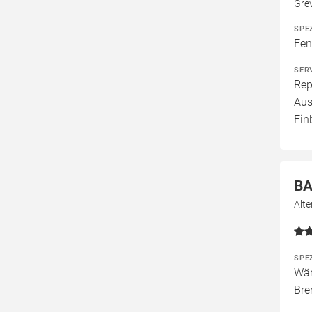
Gre
SPE
Fen
SER
Rep
Aus
Ein
BA
Alt
SPE
Wär
Bre