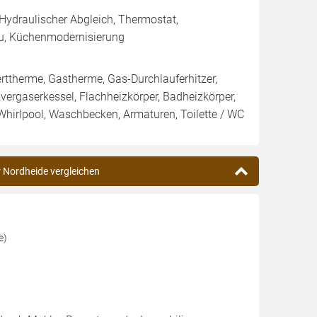
 Hydraulischer Abgleich, Thermostat,
au, Küchenmodernisierung
herme, Gastherme, Gas-Durchlauferhitzer,
zvergaserkessel, Flachheizkörper, Badheizkörper,
irlpool, Waschbecken, Armaturen, Toilette / WC
r Nordheide vergleichen
e)