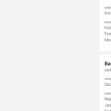
SER
Küc
KÜC
Küc
For
Mos
Ba
Ger
SPE
Dac
SER
Rep
Jal