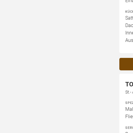
Ein
KÜC
Sat
Dac
Inn
Aus
TO
St.
SPE
Mal
Fli
SER