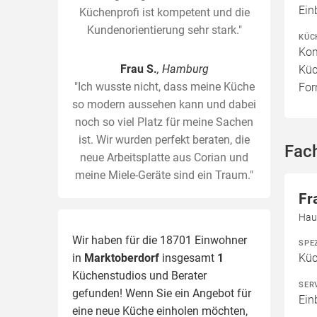
Ein
Küchenprofi ist kompetent und die
Kundenorientierung sehr stark."
KÜC
Kom
Frau S.
, Hamburg
Küc
"Ich wusste nicht, dass meine Küche
For
so modern aussehen kann und dabei
noch so viel Platz für meine Sachen
ist. Wir wurden perfekt beraten, die
Fac
neue Arbeitsplatte aus Corian und
meine Miele-Geräte sind ein Traum."
Fr
Hau
Wir haben für die 18701 Einwohner
SPE
in
Marktoberdorf
insgesamt
1
Kü
Küchenstudios und Berater
SER
gefunden! Wenn Sie ein Angebot für
Ein
eine neue Küche einholen möchten,