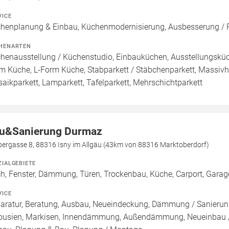
VICE
henplanung & Einbau, Küchenmodernisierung, Ausbesserung / R
HENARTEN
henausstellung / Küchenstudio, Einbauküchen, Ausstellungsküch
m Küche, L-Form Küche, Stabparkett / Stäbchenparkett, Massivh
aikparkett, Lamparkett, Tafelparkett, Mehrschichtparkett
u&Sanierung Durmaz
bergasse 8, 88316 Isny im Allgäu (43km von 88316 Marktoberdorf)
ZIALGEBIETE
h, Fenster, Dämmung, Türen, Trockenbau, Küche, Carport, Garage,
VICE
aratur, Beratung, Ausbau, Neueindeckung, Dämmung / Sanierung
ousien, Markisen, Innendämmung, Außendämmung, Neueinbau /