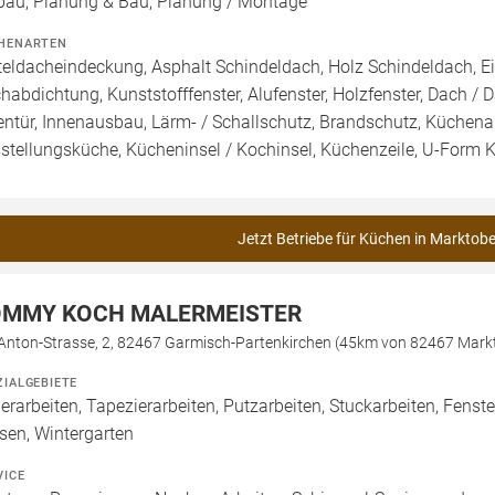
bau, Planung & Bau, Planung / Montage
HENARTEN
teldacheindeckung, Asphalt Schindeldach, Holz Schindeldach, Ei
habdichtung, Kunststofffenster, Alufenster, Holzfenster, Dach / 
entür, Innenausbau, Lärm- / Schallschutz, Brandschutz, Küchen
stellungsküche, Kücheninsel / Kochinsel, Küchenzeile, U-Form 
Jetzt Betriebe für Küchen in Marktobe
MMY KOCH MALERMEISTER
- Anton-Strasse, 2, 82467 Garmisch-Partenkirchen (45km von 82467 Mark
ZIALGEBIETE
erarbeiten, Tapezierarbeiten, Putzarbeiten, Stuckarbeiten, Fens
esen, Wintergarten
VICE