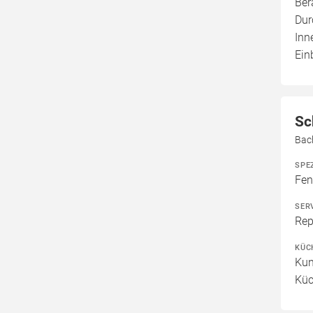
Ber
Dur
Inn
Ein
Sc
Bac
SPE
Fen
SER
Rep
KÜC
Kun
Küc