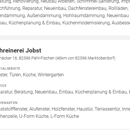
atung, Renovierung, Neubau Arbeiten, Schimmel-Sanierung, Imp
chführung, Reparatur, Neueinbau, Dachfenstereinbau, Rollläden,
endämmung, Außendämmung, Hohlraumdämmung, Neueinbau / 
bau, Küchenplanung & Einbau, Küchenmodernisierung, Ausbesser
hreinerei Jobst
häcker 16, 82396 Pähl-Fischen (46km von 82396 Marktoberdorf)
ZIALGEBIETE
ster, Türen, Küche, Wintergarten
VICE
aratur, Beratung, Neueinbau, Einbau, Küchenplanung & Einbau
HENARTEN
ststofffenster, Alufenster, Holzfenster, Haustür, Terrassentür, In
henzeile, U-Form Küche, L-Form Küche