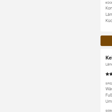
KÜC
Kom
Lär
Kü
Ke
Län
SPE
Wär
Fuß
Um
SER