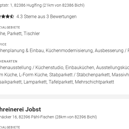
tstr. 1, 82386 Huglfing (21km von 82386 Bichl)
4.3
Sterne aus 3 Bewertungen
ZIALGEBIETE
he, Parkett, Tischler
VICE
henplanung & Einbau, Küchenmodernisierung, Ausbesserung / R
HENARTEN
henausstellung / Küchenstudio, Einbauküchen, Ausstellungsküch
m Küche, L-Form Küche, Stabparkett / Stäbchenparkett, Massivh
aikparkett, Lamparkett, Tafelparkett, Mehrschichtparkett
hreinerei Jobst
häcker 16, 82396 Pähl-Fischen (28km von 82396 Bichl)
ZIALGEBIETE