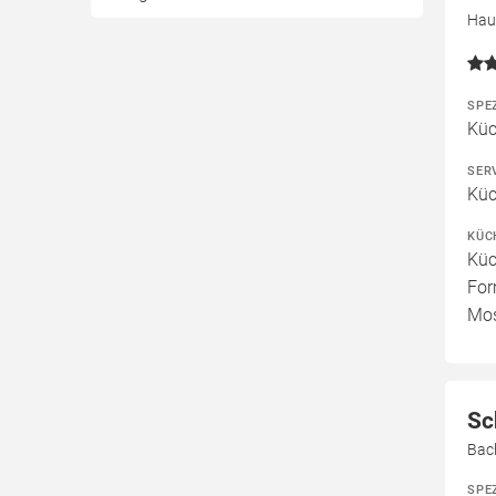
Haup
SPE
Küc
SER
Küc
KÜC
Küc
For
Mos
Sc
Bac
SPE