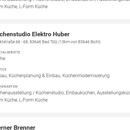
m Küche, L-Form Küche
chenstudio Elektro Huber
tstraße 66 - 68, 83646 Bad Tölz (13km von 83646 Bichl)
ZIALGEBIETE
che
VICE
bau, Küchenplanung & Einbau, Küchenmodernisierung
HENARTEN
henausstellung / Küchenstudio, Einbauküchen, Ausstellungsküch
m Küche, L-Form Küche
rner Brenner