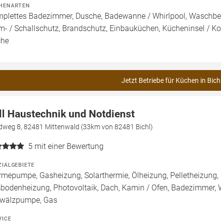
HENARTEN
plettes Badezimmer, Dusche, Badewanne / Whirlpool, Waschbeck
m- / Schallschutz, Brandschutz, Einbauküchen, Kücheninsel / K
che
Jetzt Betriebe für Küchen in Bich
ll Haustechnik und Notdienst
dweg 8, 82481 Mittenwald (33km von 82481 Bichl)
5
mit einer Bewertung
ZIALGEBIETE
mepumpe, Gasheizung, Solarthermie, Ölheizung, Pelletheizung, 
bodenheizung, Photovoltaik, Dach, Kamin / Ofen, Badezimmer, W
wälzpumpe, Gas
VICE