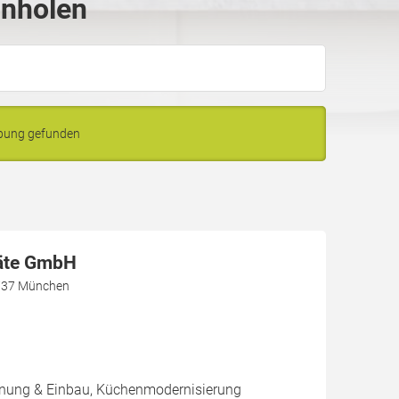
inholen
ebung gefunden
äte GmbH
1737 München
nung & Einbau, Küchenmodernisierung