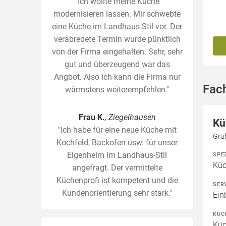
"Ich wollte meine Küche
modernisieren lassen. Mir schwebte
eine Küche im Landhaus-Stil vor. Der
verabredete Termin wurde pünktlich
von der Firma eingehalten. Sehr, sehr
gut und überzeugend war das
Angbot. Also ich kann die Firma nur
Fach
wärmstens weiterempfehlen."
Frau K.
, Ziegelhausen
Kü
"Ich habe für eine neue Küche mit
Gru
Kochfeld, Backofen usw. für unser
Eigenheim im Landhaus-Stil
SPE
Kü
angefragt. Der vermittelte
Küchenprofi ist kompetent und die
SER
Kundenorientierung sehr stark."
Ein
KÜC
Küc