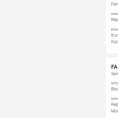
Fen
SER
Rep
KÜC
Kun
Küc
FA
Sank
SPE
Bad
SER
Rep
Mon