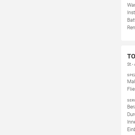
War
Ins
Bat
Ren
TO
St.-
SPE
Mal
Fli
SER
Ber
Dur
Inn
Ein