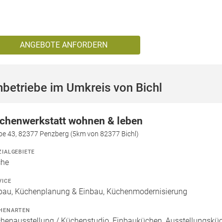
ANGEBOTE ANFORDERN
betriebe im Umkreis von Bichl
chenwerkstatt wohnen & leben
be 43, 82377 Penzberg (5km von 82377 Bichl)
ZIALGEBIETE
che
VICE
bau, Küchenplanung & Einbau, Küchenmodernisierung
HENARTEN
henausstellung / Küchenstudio, Einbauküchen, Ausstellungsküch