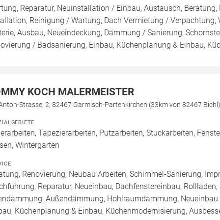
tung, Reparatur, Neuinstallation / Einbau, Austausch, Beratung,
tallation, Reinigung / Wartung, Dach Vermietung / Verpachtung,
terie, Ausbau, Neueindeckung, Dämmung / Sanierung, Schornste
ovierung / Badsanierung, Einbau, Küchenplanung & Einbau, Küch
MMY KOCH MALERMEISTER
 Anton-Strasse, 2, 82467 Garmisch-Partenkirchen (33km von 82467 Bichl
ZIALGEBIETE
erarbeiten, Tapezierarbeiten, Putzarbeiten, Stuckarbeiten, Fens
esen, Wintergarten
VICE
atung, Renovierung, Neubau Arbeiten, Schimmel-Sanierung, Imp
chführung, Reparatur, Neueinbau, Dachfenstereinbau, Rollläden,
endämmung, Außendämmung, Hohlraumdämmung, Neueinbau / 
bau, Küchenplanung & Einbau, Küchenmodernisierung, Ausbesser