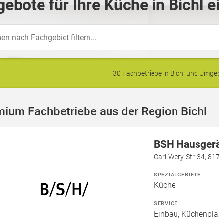
ebote für Ihre Küche in Bichl e
30 Fachbetriebe in Bichl und Umg
ium Fachbetriebe aus der Region Bichl
BSH Hausger
Carl-Wery-Str. 34, 8
SPEZIALGEBIETE
Küche
SERVICE
Einbau, Küchenpla