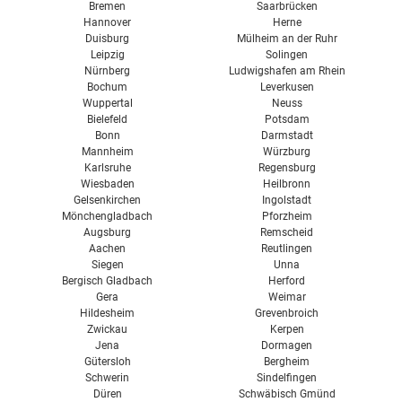
Bremen
Saarbrücken
Hannover
Herne
Duisburg
Mülheim an der Ruhr
Leipzig
Solingen
Nürnberg
Ludwigshafen am Rhein
Bochum
Leverkusen
Wuppertal
Neuss
Bielefeld
Potsdam
Bonn
Darmstadt
Mannheim
Würzburg
Karlsruhe
Regensburg
Wiesbaden
Heilbronn
Gelsenkirchen
Ingolstadt
Mönchengladbach
Pforzheim
Augsburg
Remscheid
Aachen
Reutlingen
Siegen
Unna
Bergisch Gladbach
Herford
Gera
Weimar
Hildesheim
Grevenbroich
Zwickau
Kerpen
Jena
Dormagen
Gütersloh
Bergheim
Schwerin
Sindelfingen
Düren
Schwäbisch Gmünd