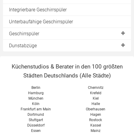
Induktionsfelder
Integrierbare Geschirrspüler
Gaskochfelder
Unterbaufähige Geschirrspüler
Grillplatten
Geschirrspüler
Teppanyaki
Kochmulden
Auswahlkriterium "Wasserverbrauch"
Dunstabzüge
Domino-Kochfelder
Auswahlkriterium "Stromverbrauch"
Dunstabzüge mit Abluft-Betrieb
Tests & Testergebnisse
Auswahlkriterium "Lautstärke"
Küchenstudios & Berater in den 100 größten
Moderne Wandhauben
Gerätevergleich
Feature "Besteckschublade"
Städten Deutschlands (
Alle Städte
)
Kaufberatung für Kochfelder
Einbaumaße & Größen
Berlin
Chemnitz
Geschirrspüler mit 45 cm Breite
Hamburg
Krefeld
München
Kiel
Integrierbare Geschirrspüler
Köln
Halle
Frankfurt am Main
Oberhausen
Unterbaufähige Geschirrspüler
Dortmund
Hagen
Stuttgart
Rostock
Was kosten moderne Geschirrspüler?
Düsseldorf
Kassel
Essen
Mainz
Tests & Testergebnisse