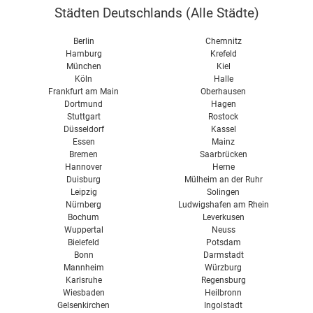
Gerätevergleich
Feature "Besteckschublade"
Städten Deutschlands (
Alle Städte
)
Kaufberatung für Kochfelder
Einbaumaße & Größen
Berlin
Chemnitz
Geschirrspüler mit 45 cm Breite
Hamburg
Krefeld
München
Kiel
Integrierbare Geschirrspüler
Köln
Halle
Frankfurt am Main
Oberhausen
Unterbaufähige Geschirrspüler
Dortmund
Hagen
Stuttgart
Rostock
Was kosten moderne Geschirrspüler?
Düsseldorf
Kassel
Essen
Mainz
Tests & Testergebnisse
Bremen
Saarbrücken
Hannover
Herne
Duisburg
Mülheim an der Ruhr
Leipzig
Solingen
Nürnberg
Ludwigshafen am Rhein
Bochum
Leverkusen
Wuppertal
Neuss
Bielefeld
Potsdam
Bonn
Darmstadt
Mannheim
Würzburg
Karlsruhe
Regensburg
Wiesbaden
Heilbronn
Gelsenkirchen
Ingolstadt