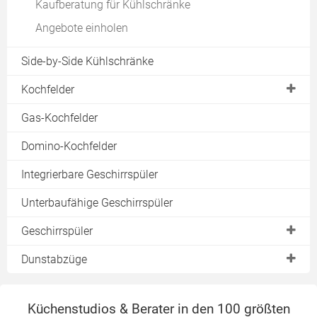
Kaufberatung für Kühlschränke
Angebote einholen
Side-by-Side Kühlschränke
Kochfelder
Glaskeramik-Kochfelder
Gas-Kochfelder
Cerankochfelder
Domino-Kochfelder
Induktionsfelder
Integrierbare Geschirrspüler
Gaskochfelder
Unterbaufähige Geschirrspüler
Grillplatten
Geschirrspüler
Teppanyaki
Kochmulden
Auswahlkriterium "Wasserverbrauch"
Dunstabzüge
Domino-Kochfelder
Auswahlkriterium "Stromverbrauch"
Dunstabzüge mit Abluft-Betrieb
Tests & Testergebnisse
Auswahlkriterium "Lautstärke"
Küchenstudios & Berater in den 100 größten
Moderne Wandhauben