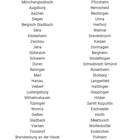
Mönchengladbach
Pforzheim
Augsburg
Remscheid
Aachen
Reutlingen
Siegen
Unna
Bergisch Gladbach
Herford
Gera
Weimar
Hildesheim
Grevenbroich
Zwickau
Kerpen
Jena
Dormagen
Gütersloh
Bergheim
Schwerin
Sindelfingen
Düren
Schwäbisch Gmünd
Ratingen
Rosenheim
Marl
Stolberg
Hanau
Langenfeld
Velbert
Hattingen
Ludwigsburg
Göppingen
Wilhelmshaven
Hilden
Tübingen
Sankt Augustin
Worms
Eschweiler
Gießen
Hürth
Gladbeck
Meerbusch
Viersen
Wolfenbüttel
Troisdorf
Euskirchen
Brandenburg an der Havel
Pulheim