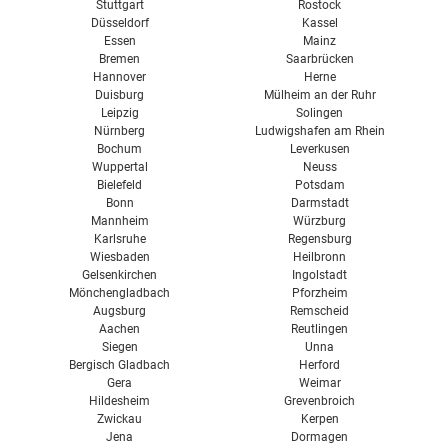
Stuttgart
Rostock
Düsseldorf
Kassel
Essen
Mainz
Bremen
Saarbrücken
Hannover
Herne
Duisburg
Mülheim an der Ruhr
Leipzig
Solingen
Nürnberg
Ludwigshafen am Rhein
Bochum
Leverkusen
Wuppertal
Neuss
Bielefeld
Potsdam
Bonn
Darmstadt
Mannheim
Würzburg
Karlsruhe
Regensburg
Wiesbaden
Heilbronn
Gelsenkirchen
Ingolstadt
Mönchengladbach
Pforzheim
Augsburg
Remscheid
Aachen
Reutlingen
Siegen
Unna
Bergisch Gladbach
Herford
Gera
Weimar
Hildesheim
Grevenbroich
Zwickau
Kerpen
Jena
Dormagen