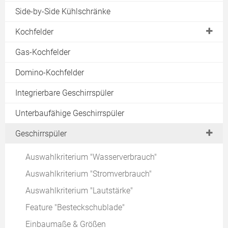
Auswahlkriterium "Stromverbrauch"
Side-by-Side Kühlschränke
Feature "Null-Grad-Zone"
Kochfelder
Feature "No-Frost Technik"
Glaskeramik-Kochfelder
Gas-Kochfelder
Feature "Eis- & Wasserspender"
Cerankochfelder
Domino-Kochfelder
Design-Kühlschränke
Induktionsfelder
Integrierbare Geschirrspüler
Standkühlschränke
Gaskochfelder
Retro-Kühlschränke
Unterbaufähige Geschirrspüler
Grillplatten
Amerikanische Kühlschränke
Geschirrspüler
Teppanyaki
Edelstahl-Kühlschränke
Kochmulden
Auswahlkriterium "Wasserverbrauch"
Side-by-Side Geräte
Domino-Kochfelder
Auswahlkriterium "Stromverbrauch"
Weinkühlschränke
Tests & Testergebnisse
Auswahlkriterium "Lautstärke"
Kaufberatung für Kühlschränke
Gerätevergleich
Feature "Besteckschublade"
Angebote einholen
Kaufberatung für Kochfelder
Einbaumaße & Größen