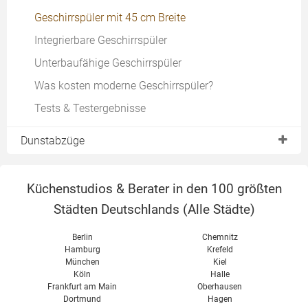
Geschirrspüler mit 45 cm Breite
Integrierbare Geschirrspüler
Unterbaufähige Geschirrspüler
Was kosten moderne Geschirrspüler?
Tests & Testergebnisse
Dunstabzüge
Dunstabzüge mit Abluft-Betrieb
Küchenstudios & Berater in den 100 größten
Moderne Wandhauben
Städten Deutschlands (
Alle Städte
)
Berlin
Chemnitz
Hamburg
Krefeld
München
Kiel
Köln
Halle
Frankfurt am Main
Oberhausen
Dortmund
Hagen