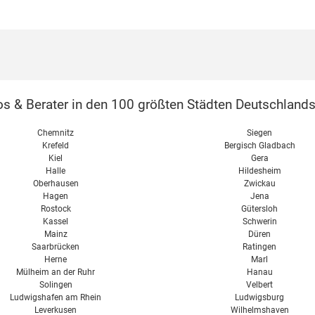
s & Berater in den 100 größten Städten Deutschlands
Chemnitz
Siegen
Krefeld
Bergisch Gladbach
Kiel
Gera
Halle
Hildesheim
Oberhausen
Zwickau
Hagen
Jena
Rostock
Gütersloh
Kassel
Schwerin
Mainz
Düren
Saarbrücken
Ratingen
Herne
Marl
Mülheim an der Ruhr
Hanau
Solingen
Velbert
Ludwigshafen am Rhein
Ludwigsburg
Leverkusen
Wilhelmshaven