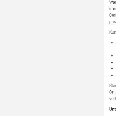
Tests & Testergebnisse
War
imm
Cer
pas
Kur
Ble
Onl
vor
Unt