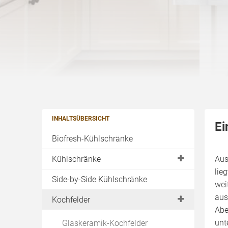
INHALTSÜBERSICHT
Ei
Biofresh-Kühlschränke
Kühlschränke
Aus
lie
Auswahlkriterium "Stromverbrauch"
Side-by-Side Kühlschränke
wei
Feature "Null-Grad-Zone"
aus
Kochfelder
Abe
Feature "No-Frost Technik"
unt
Glaskeramik-Kochfelder
Feature "Eis- & Wasserspender"