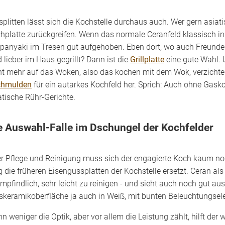
splitten lässt sich die Kochstelle durchaus auch. Wer gern asiati
hplatte zurückgreifen. Wenn das normale Ceranfeld klassisch in de
panyaki im Tresen gut aufgehoben. Eben dort, wo auch Freun
d lieber im Haus gegrillt? Dann ist die
Grillplatte
eine gute Wahl. 
ht mehr auf das Woken, also das kochen mit dem Wok, verzichten. S
chmulden
für ein autarkes Kochfeld her. Sprich: Auch ohne Gasko
atische Rühr-Gerichte.
e Auswahl-Falle im Dschungel der Kochfelder
r Pflege und Reinigung muss sich der engagierte Koch kaum 
g die früheren Eisengussplatten der Kochstelle ersetzt. Ceran als
mpfindlich, sehr leicht zu reinigen - und sieht auch noch gut aus
skeramikoberfläche ja auch in Weiß, mit bunten Beleuchtungsel
n weniger die Optik, aber vor allem die Leistung zählt, hilft der