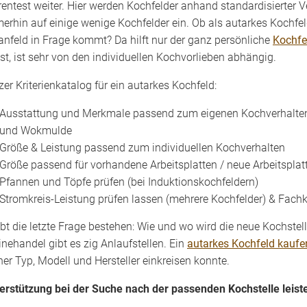
entest weiter. Hier werden Kochfelder anhand standardisierter V
erhin auf einige wenige Kochfelder ein. Ob als autarkes Kochfel
anfeld in Frage kommt? Da hilft nur der ganz persönliche
Kochfe
st, ist sehr von den individuellen Kochvorlieben abhängig.
zer Kriterienkatalog für ein autarkes Kochfeld:
Ausstattung und Merkmale passend zum eigenen Kochverhalten wä
und Wokmulde
Größe & Leistung passend zum individuellen Kochverhalten
Größe passend für vorhandene Arbeitsplatten / neue Arbeitsplatt
Pfannen und Töpfe prüfen (bei Induktionskochfeldern)
Stromkreis-Leistung prüfen lassen (mehrere Kochfelder) & Fach
ibt die letzte Frage bestehen: Wie und wo wird die neue Kochste
inehandel gibt es zig Anlaufstellen. Ein
autarkes Kochfeld kaufe
her Typ, Modell und Hersteller einkreisen konnte.
erstützung bei der Suche nach der passenden Kochstelle leist