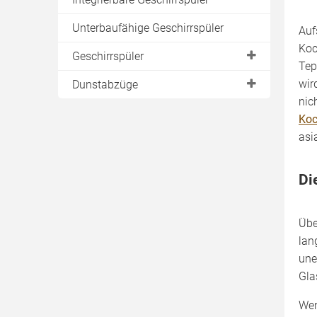
Unterbaufähige Geschirrspüler
Auf
Koc
Geschirrspüler
Tep
Auswahlkriterium
wir
Dunstabzüge
"Wasserverbrauch"
nic
Dunstabzüge mit Abluft-Betrieb
Auswahlkriterium "Stromverbrauch"
Ko
Moderne Wandhauben
asi
Auswahlkriterium "Lautstärke"
Feature "Besteckschublade"
Di
Einbaumaße & Größen
Geschirrspüler mit 45 cm Breite
Übe
Integrierbare Geschirrspüler
lan
une
Unterbaufähige Geschirrspüler
Gla
Was kosten moderne
Geschirrspüler?
Wen