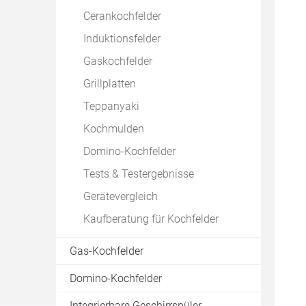
Cerankochfelder
Design-Kühlschränke
Induktionsfelder
Standkühlschränke
Gaskochfelder
Retro-Kühlschränke
Grillplatten
Amerikanische Kühlschränke
Teppanyaki
Edelstahl-Kühlschränke
Kochmulden
Side-by-Side Geräte
Domino-Kochfelder
Weinkühlschränke
Tests & Testergebnisse
Kaufberatung für Kühlschränke
Gerätevergleich
Angebote einholen
Kaufberatung für Kochfelder
Gas-Kochfelder
Domino-Kochfelder
Integrierbare Geschirrspüler