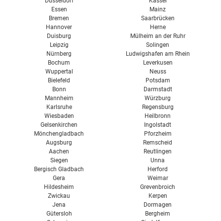
Düsseldorf
Kassel
Essen
Mainz
Bremen
Saarbrücken
Hannover
Herne
Duisburg
Mülheim an der Ruhr
Leipzig
Solingen
Nürnberg
Ludwigshafen am Rhein
Bochum
Leverkusen
Wuppertal
Neuss
Bielefeld
Potsdam
Bonn
Darmstadt
Mannheim
Würzburg
Karlsruhe
Regensburg
Wiesbaden
Heilbronn
Gelsenkirchen
Ingolstadt
Mönchengladbach
Pforzheim
Augsburg
Remscheid
Aachen
Reutlingen
Siegen
Unna
Bergisch Gladbach
Herford
Gera
Weimar
Hildesheim
Grevenbroich
Zwickau
Kerpen
Jena
Dormagen
Gütersloh
Bergheim