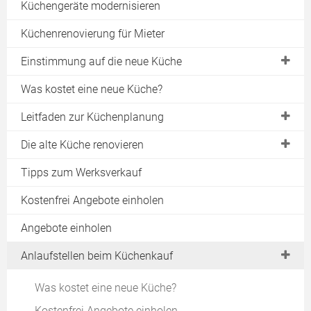
Küchengeräte modernisieren
Küchenrenovierung für Mieter
Einstimmung auf die neue Küche
Trends bei der Küchenplanung
Was kostet eine neue Küche?
Küchenrenovierung bei Mietverhältnis
Leitfaden zur Küchenplanung
Was zeichnet moderne Küchen aus?
Planungsschritt 1: Küchenaufmaß
Die alte Küche renovieren
Planungsschritt 2: Gewohnheiten
Die Optik neu gestalten
Tipps zum Werksverkauf
Planungsschritt 3: Arbeitsbereiche
Küchengeräte modernisieren
Kostenfrei Angebote einholen
Planungsschritt 4: Ergonomie
Küchen komplett umbauen
Angebote einholen
Planungsschritt 5: Arbeitshöhe
Die Küche neu einrichten
Anlaufstellen beim Küchenkauf
Planungsschritt 6: Designkonzept
Do-it-yourself Ideen
Planungsschritt 7: Arbeitsplatten
Küchenfronten erneuern
Was kostet eine neue Küche?
Planungsschritt 8: Küchenschränke
Arbeitsplatten erneuern
Kostenfrei Angebote einholen