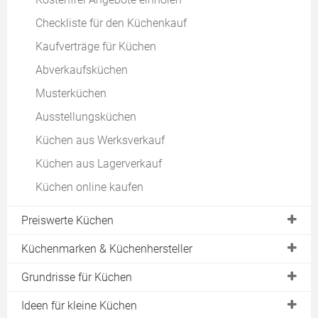
Planungsschritt 9: Einbaugeräte
Den Fliesenspiegel erneuern
Checkliste für den Küchenkauf
Planungsschritt 10: Spüle
Kaufverträge für Küchen
Planungsschritt 11: Küchenabfälle
Abverkaufsküchen
Planungsschritt 12: Küchennische
Musterküchen
Planungsschritt 13: Lichtkonzept
Ausstellungsküchen
Küchen aus Werksverkauf
Küchen aus Lagerverkauf
Küchen online kaufen
Preiswerte Küchen
Preisvergleich für Küchen
Küchenmarken & Küchenhersteller
Express Küchen
Grundrisse für Küchen
Pino Küchen
Küchenzeilen
Ideen für kleine Küchen