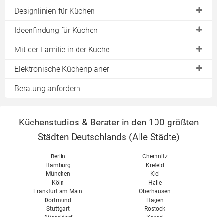
Ikea Küchen
Küchen in L-Form
Singleküchen
Designlinien für Küchen
Nolte Küchen
Küchen in U-Form
Miniküchen
Urform "Frankfurter Küche"
Ideenfindung für Küchen
Wellmann Küchen
Inselküchen
Pantryküchen
Küchen im Landhausstil
Ausstellungsküchen als Ideengeber
Mit der Familie in der Küche
Alno Küchen
Offene Wohnküchen
Kochnischen
Grifflose Küchen
Musterküchen als Ideengeber
Nobilia Küchen
Kochen mit Kindern
Elektronische Küchenplaner
Modulküchen
Holzküchen
Gestaltungsidee "Küche mit Bar"
Leicht Küchen
Sommer in der Küche
Küchenblock
Online-Küchenplaner
Beratung anfordern
Designer-Küchen
Zeyko Küchen
Küchenplaner als Software
Poggenpohl Küchen
Kostenlose Küchenplaner
Küchenstudios & Berater in den 100 größten
Bulthaup Küchen
Küchenplaner von Alno
Städten Deutschlands (
Alle Städte
)
Küchenplaner von Nobilia
Berlin
Chemnitz
Küchenplaner von Nolte
Hamburg
Krefeld
München
Kiel
Köln
Halle
Frankfurt am Main
Oberhausen
Dortmund
Hagen
Stuttgart
Rostock