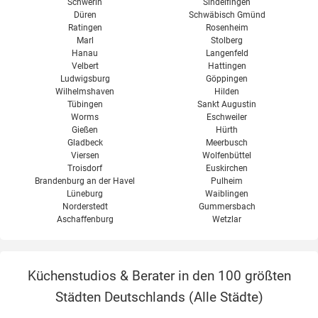
Schwerin
Sindelfingen
Düren
Schwäbisch Gmünd
Ratingen
Rosenheim
Marl
Stolberg
Hanau
Langenfeld
Velbert
Hattingen
Ludwigsburg
Göppingen
Wilhelmshaven
Hilden
Tübingen
Sankt Augustin
Worms
Eschweiler
Gießen
Hürth
Gladbeck
Meerbusch
Viersen
Wolfenbüttel
Troisdorf
Euskirchen
Brandenburg an der Havel
Pulheim
Lüneburg
Waiblingen
Norderstedt
Gummersbach
Aschaffenburg
Wetzlar
Küchenstudios & Berater in den 100 größten
Städten Deutschlands (
Alle Städte
)