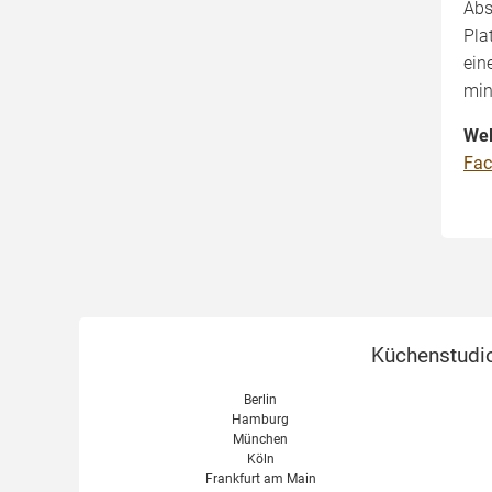
Küchenplaner von Nobilia
Abs
Pla
Küchenplaner von Nolte
ein
min
Wel
Fac
Küchenstudio
Berlin
Hamburg
München
Köln
Frankfurt am Main