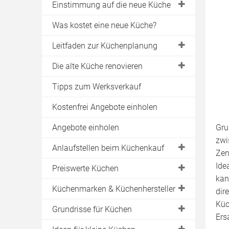
Einstimmung auf die neue Küche
Trends bei der Küchenplanung
Was kostet eine neue Küche?
Küchenrenovierung bei
Leitfaden zur Küchenplanung
Mietverhältnis
Planungsschritt 1: Küchenaufmaß
Die alte Küche renovieren
Was zeichnet moderne Küchen aus?
Planungsschritt 2: Gewohnheiten
Die Optik neu gestalten
Tipps zum Werksverkauf
Planungsschritt 3: Arbeitsbereiche
Küchengeräte modernisieren
Kostenfrei Angebote einholen
Planungsschritt 4: Ergonomie
Küchen komplett umbauen
Angebote einholen
Gru
Planungsschritt 5: Arbeitshöhe
Die Küche neu einrichten
zwi
Anlaufstellen beim Küchenkauf
Planungsschritt 6: Designkonzept
Do-it-yourself Ideen
Zen
Planungsschritt 7: Arbeitsplatten
Ide
Was kostet eine neue Küche?
Preiswerte Küchen
Küchenfronten erneuern
kan
Planungsschritt 8: Küchenschränke
Kostenfrei Angebote einholen
Arbeitsplatten erneuern
Preisvergleich für Küchen
Küchenmarken & Küchenhersteller
dir
Planungsschritt 9: Einbaugeräte
Checkliste für den Küchenkauf
Den Fliesenspiegel erneuern
Küc
Express Küchen
Grundrisse für Küchen
Planungsschritt 10: Spüle
Kaufverträge für Küchen
Ers
Pino Küchen
Küchenzeilen