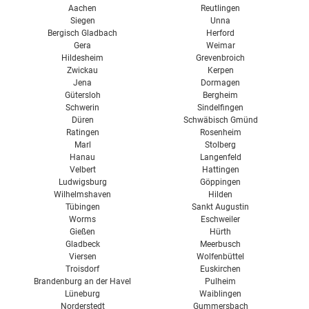
Aachen
Reutlingen
Siegen
Unna
Bergisch Gladbach
Herford
Gera
Weimar
Hildesheim
Grevenbroich
Zwickau
Kerpen
Jena
Dormagen
Gütersloh
Bergheim
Schwerin
Sindelfingen
Düren
Schwäbisch Gmünd
Ratingen
Rosenheim
Marl
Stolberg
Hanau
Langenfeld
Velbert
Hattingen
Ludwigsburg
Göppingen
Wilhelmshaven
Hilden
Tübingen
Sankt Augustin
Worms
Eschweiler
Gießen
Hürth
Gladbeck
Meerbusch
Viersen
Wolfenbüttel
Troisdorf
Euskirchen
Brandenburg an der Havel
Pulheim
Lüneburg
Waiblingen
Norderstedt
Gummersbach