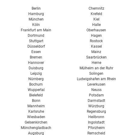
Küchenplaner von Nobilia
Berlin
Chemnitz
Küchenplaner von Nolte
Hamburg
Krefeld
München
Kiel
Köln
Halle
Frankfurt am Main
Oberhausen
Dortmund
Hagen
Stuttgart
Rostock
Düsseldorf
Kassel
Essen
Mainz
Bremen
Saarbrücken
Hannover
Herne
Duisburg
Mülheim an der Ruhr
Leipzig
Solingen
Nürnberg
Ludwigshafen am Rhein
Bochum
Leverkusen
Wuppertal
Neuss
Bielefeld
Potsdam
Bonn
Darmstadt
Mannheim
Würzburg
Karlsruhe
Regensburg
Wiesbaden
Heilbronn
Gelsenkirchen
Ingolstadt
Mönchengladbach
Pforzheim
Augsburg
Remscheid