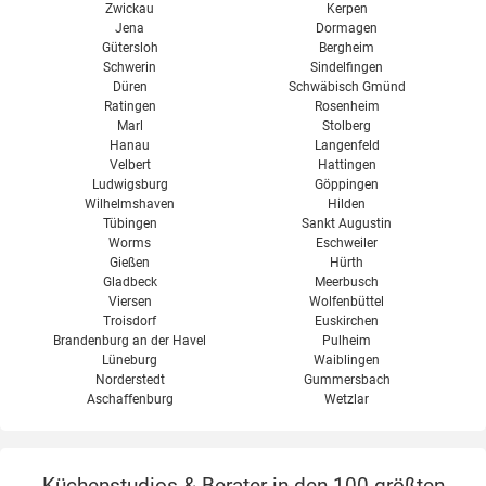
Zwickau
Kerpen
Jena
Dormagen
Gütersloh
Bergheim
Schwerin
Sindelfingen
Düren
Schwäbisch Gmünd
Ratingen
Rosenheim
Marl
Stolberg
Hanau
Langenfeld
Velbert
Hattingen
Ludwigsburg
Göppingen
Wilhelmshaven
Hilden
Tübingen
Sankt Augustin
Worms
Eschweiler
Gießen
Hürth
Gladbeck
Meerbusch
Viersen
Wolfenbüttel
Troisdorf
Euskirchen
Brandenburg an der Havel
Pulheim
Lüneburg
Waiblingen
Norderstedt
Gummersbach
Aschaffenburg
Wetzlar
Küchenstudios & Berater in den 100 größten