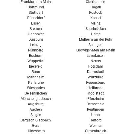
Frankfurt am Main
Oberhausen
Dortmund
Hagen
Stuttgart
Rostock
Düsseldorf
Kassel
Essen
Mainz
Bremen
Saarbrücken
Hannover
Herne
Duisburg
Mülheim an der Ruhr
Leipzig
Solingen
Nürnberg
Ludwigshafen am Rhein
Bochum
Leverkusen
Wuppertal
Neuss
Bielefeld
Potsdam
Bonn
Darmstadt
Mannheim
Würzburg
Karlsruhe
Regensburg
Wiesbaden
Heilbronn
Gelsenkirchen
Ingolstadt
Mönchengladbach
Pforzheim
Augsburg
Remscheid
Aachen
Reutlingen
Siegen
Unna
Bergisch Gladbach
Herford
Gera
Weimar
Hildesheim
Grevenbroich