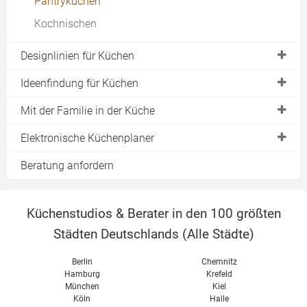
Pantryküchen
Alno Küchen
Offene Wohnküchen
Küchen aus Lagerverkauf
Kochnischen
Nobilia Küchen
Modulküchen
Küchen online kaufen
Leicht Küchen
Designlinien für Küchen
Küchenblock
Zeyko Küchen
Urform "Frankfurter Küche"
Ideenfindung für Küchen
Poggenpohl Küchen
Küchen im Landhausstil
Ausstellungsküchen als Ideengeber
Mit der Familie in der Küche
Bulthaup Küchen
Grifflose Küchen
Musterküchen als Ideengeber
Kochen mit Kindern
Elektronische Küchenplaner
Holzküchen
Gestaltungsidee "Küche mit Bar"
Sommer in der Küche
Online-Küchenplaner
Beratung anfordern
Designer-Küchen
Küchenplaner als Software
Kostenlose Küchenplaner
Küchenstudios & Berater in den 100 größten
Küchenplaner von Alno
Städten Deutschlands (
Alle Städte
)
Küchenplaner von Nobilia
Berlin
Chemnitz
Küchenplaner von Nolte
Hamburg
Krefeld
München
Kiel
Köln
Halle