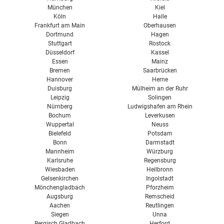
München
Kiel
Köln
Halle
Frankfurt am Main
Oberhausen
Dortmund
Hagen
Stuttgart
Rostock
Düsseldorf
Kassel
Essen
Mainz
Bremen
Saarbrücken
Hannover
Herne
Duisburg
Mülheim an der Ruhr
Leipzig
Solingen
Nürnberg
Ludwigshafen am Rhein
Bochum
Leverkusen
Wuppertal
Neuss
Bielefeld
Potsdam
Bonn
Darmstadt
Mannheim
Würzburg
Karlsruhe
Regensburg
Wiesbaden
Heilbronn
Gelsenkirchen
Ingolstadt
Mönchengladbach
Pforzheim
Augsburg
Remscheid
Aachen
Reutlingen
Siegen
Unna
Bergisch Gladbach
Herford