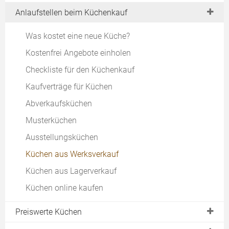
Anlaufstellen beim Küchenkauf
Planungsschritt 6: Designkonzept
Do-it-yourself Ideen
Planungsschritt 7: Arbeitsplatten
Küchenfronten erneuern
Was kostet eine neue Küche?
Planungsschritt 8: Küchenschränke
Arbeitsplatten erneuern
Kostenfrei Angebote einholen
Planungsschritt 9: Einbaugeräte
Den Fliesenspiegel erneuern
Checkliste für den Küchenkauf
Planungsschritt 10: Spüle
Kaufverträge für Küchen
Planungsschritt 11: Küchenabfälle
Abverkaufsküchen
Planungsschritt 12: Küchennische
Musterküchen
Planungsschritt 13: Lichtkonzept
Ausstellungsküchen
Küchen aus Werksverkauf
Küchen aus Lagerverkauf
Küchen online kaufen
Preiswerte Küchen