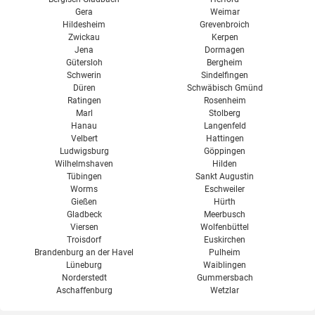
Gera
Weimar
Hildesheim
Grevenbroich
Zwickau
Kerpen
Jena
Dormagen
Gütersloh
Bergheim
Schwerin
Sindelfingen
Düren
Schwäbisch Gmünd
Ratingen
Rosenheim
Marl
Stolberg
Hanau
Langenfeld
Velbert
Hattingen
Ludwigsburg
Göppingen
Wilhelmshaven
Hilden
Tübingen
Sankt Augustin
Worms
Eschweiler
Gießen
Hürth
Gladbeck
Meerbusch
Viersen
Wolfenbüttel
Troisdorf
Euskirchen
Brandenburg an der Havel
Pulheim
Lüneburg
Waiblingen
Norderstedt
Gummersbach
Aschaffenburg
Wetzlar