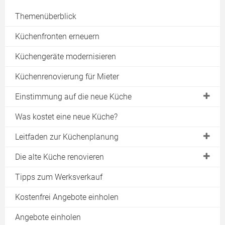
Themenüberblick
Küchenfronten erneuern
Küchengeräte modernisieren
Küchenrenovierung für Mieter
Einstimmung auf die neue Küche
Trends bei der Küchenplanung
Was kostet eine neue Küche?
Küchenrenovierung bei Mietverhältnis
Leitfaden zur Küchenplanung
Was zeichnet moderne Küchen aus?
Planungsschritt 1: Küchenaufmaß
Die alte Küche renovieren
Planungsschritt 2: Gewohnheiten
Die Optik neu gestalten
Tipps zum Werksverkauf
Planungsschritt 3: Arbeitsbereiche
Küchengeräte modernisieren
Kostenfrei Angebote einholen
Planungsschritt 4: Ergonomie
Küchen komplett umbauen
Angebote einholen
Planungsschritt 5: Arbeitshöhe
Die Küche neu einrichten