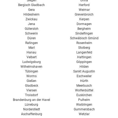
Siegen
Unna
Bergisch Gladbach
Herford
Gera
Weimar
Hildesheim
Grevenbroich
Zwickau
Kerpen
Jena
Dormagen
Gütersloh
Bergheim
Schwerin
Sindelfingen
Düren
Schwäbisch Gmünd
Ratingen
Rosenheim
Marl
Stolberg
Hanau
Langenfeld
Velbert
Hattingen
Ludwigsburg
Göppingen
Wilhelmshaven
Hilden
Tübingen
Sankt Augustin
Worms
Eschweiler
Gießen
Hürth
Gladbeck
Meerbusch
Viersen
Wolfenbüttel
Troisdorf
Euskirchen
Brandenburg an der Havel
Pulheim
Lüneburg
Waiblingen
Norderstedt
Gummersbach
Aschaffenburg
Wetzlar