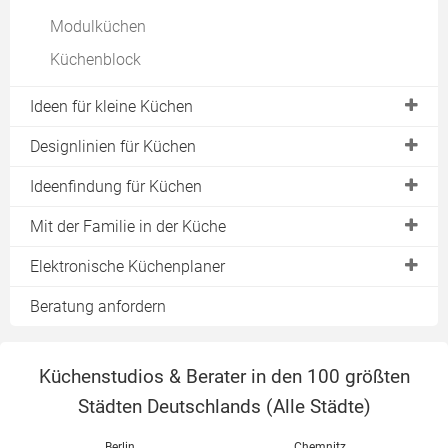
Nobilia Küchen
Modulküchen
Küchen online kaufen
Leicht Küchen
Küchenblock
Zeyko Küchen
Ideen für kleine Küchen
Poggenpohl Küchen
Bulthaup Küchen
Singleküchen
Designlinien für Küchen
Miniküchen
Urform "Frankfurter Küche"
Ideenfindung für Küchen
Pantryküchen
Küchen im Landhausstil
Ausstellungsküchen als Ideengeber
Mit der Familie in der Küche
Kochnischen
Grifflose Küchen
Musterküchen als Ideengeber
Kochen mit Kindern
Elektronische Küchenplaner
Holzküchen
Gestaltungsidee "Küche mit Bar"
Sommer in der Küche
Online-Küchenplaner
Beratung anfordern
Designer-Küchen
Küchenplaner als Software
Kostenlose Küchenplaner
Küchenstudios & Berater in den 100 größten
Küchenplaner von Alno
Städten Deutschlands (
Alle Städte
)
Küchenplaner von Nobilia
Berlin
Chemnitz