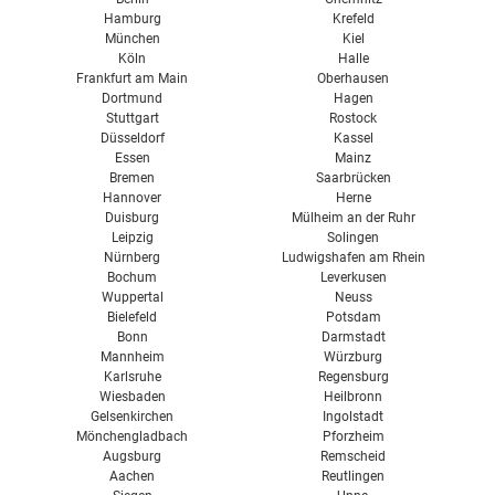
Küchenplaner von Nolte
Hamburg
Krefeld
München
Kiel
Köln
Halle
Frankfurt am Main
Oberhausen
Dortmund
Hagen
Stuttgart
Rostock
Düsseldorf
Kassel
Essen
Mainz
Bremen
Saarbrücken
Hannover
Herne
Duisburg
Mülheim an der Ruhr
Leipzig
Solingen
Nürnberg
Ludwigshafen am Rhein
Bochum
Leverkusen
Wuppertal
Neuss
Bielefeld
Potsdam
Bonn
Darmstadt
Mannheim
Würzburg
Karlsruhe
Regensburg
Wiesbaden
Heilbronn
Gelsenkirchen
Ingolstadt
Mönchengladbach
Pforzheim
Augsburg
Remscheid
Aachen
Reutlingen